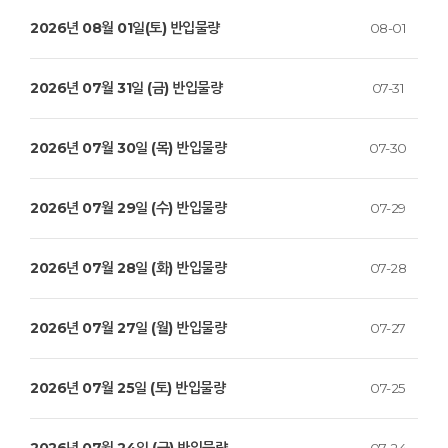
2026년 08월 01일(토) 반입물량
08-01
2026년 07월 31일 (금) 반입물량
07-31
2026년 07월 30일 (목) 반입물량
07-30
2026년 07월 29일 (수) 반입물량
07-29
2026년 07월 28일 (화) 반입물량
07-28
2026년 07월 27일 (월) 반입물량
07-27
2026년 07월 25일 (토) 반입물량
07-25