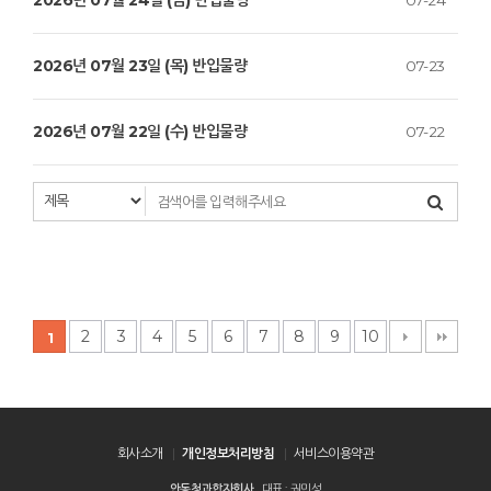
2026년 07월 24일 (금) 반입물량
07-24
2026년 07월 23일 (목) 반입물량
07-23
2026년 07월 22일 (수) 반입물량
07-22
2
3
4
5
6
7
8
9
10
1
회사소개
개인정보처리방침
서비스이용약관
안동청과합자회사
대표 : 권민성