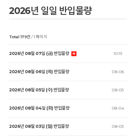
2026년 일일 반입물량
Total 179건
1 페이지
2026년 08월 07일 (금) 반입물량
10:19
2026년 08월 06일 (목) 반입물량
08-06
2026년 08월 05일 (수) 반입물량
08-05
2026년 08월 04일 (화) 반입물량
08-04
2026년 08월 03일 (월) 반입물량
08-03