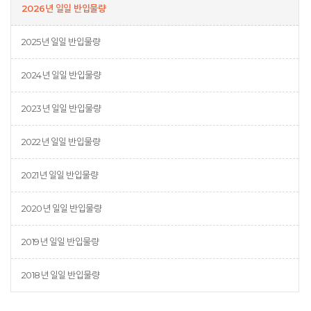
2026년 일일 반입물량
2025년 일일 반입물량
2024년 일일 반입물량
2023년 일일 반입물량
2022년 일일 반입물량
2021년 일일 반입물량
2020년 일일 반입물량
2019년 일일 반입물량
2018년 일일 반입물량