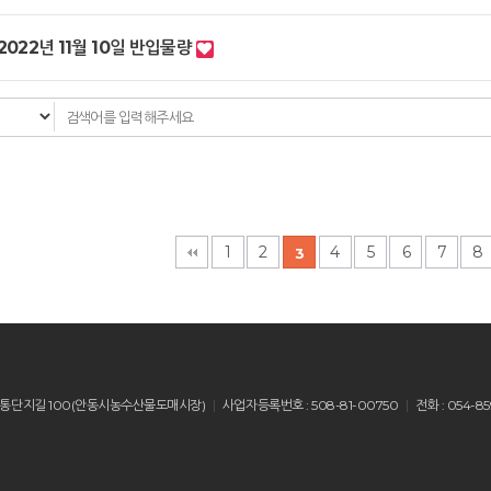
2022년 11월 10일 반입물량
다음
맨끝
1
2
4
5
6
7
8
3
산읍 유통단지길 100(안동시농수산물도매시장)
사업자등록번호 : 508-81-00750
전화 : 054-85