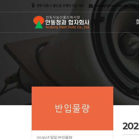
경북 안동시 풍산읍 유통단지길 100
andongf@hanmail.net
0
반입물량
20
2026년 일일 반입물량