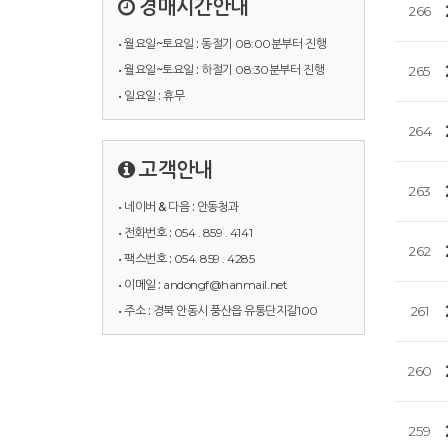
경매시간안내
266
• 월요일~토요일 :
동절기 08:00분부터 진행
• 월요일~토요일 :
하절기 08:30분부터 진행
265
• 일요일 :
휴무
264
고객안내
263
• 네이버 & 다음 :
안동청과
• 전화번호 :
054 . 859 . 4141
262
• 팩스번호 :
054. 859 . 4285
• 이메일 :
andongf@hanmail.net
• 주소 :
경북 안동시 풍산읍 유통단지길100
261
260
259