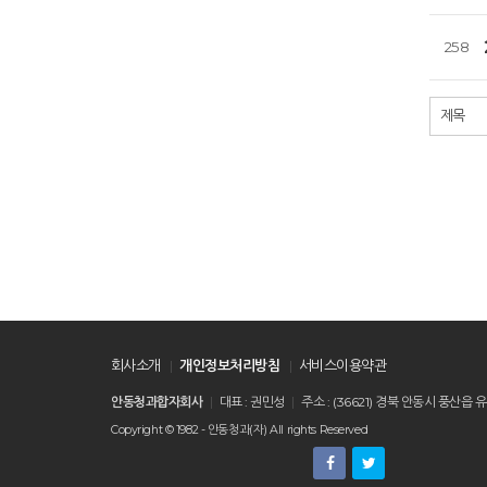
258
처음
회사소개
개인정보처리방침
서비스이용약관
안동청과합자회사
대표 : 권민성
주소 : (36621) 경북 안동시 풍
Copyright © 1982 - 안동청과(자) All rights Reserved