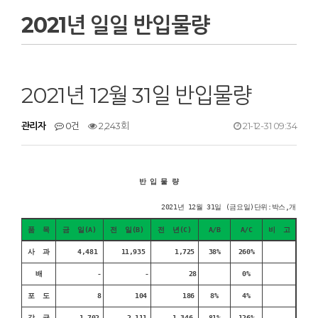
2021년 일일 반입물량
2021년 12월 31일 반입물량
관리자
0건
2,243회
21-12-31 09:34
반 입 물 량
2021년 12월 31일 (금요일)단위:박스,개
품 목
금 일(A)
전 일(B)
전 년(C)
A/B
A/C
비 고
사 과
4,481
11,935
1,725
38%
260%
배
-
-
28
0%
포 도
8
104
186
8%
4%
감 귤
1,702
2,111
1,346
81%
126%