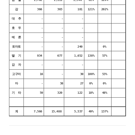
감
366
303
181
121%
202%
대 추
-
-
-
호 두
-
-
-
메 론
-
-
-
토마토
-
-
240
0%
딸 기
934
677
1,652
138%
57%
감 자
-
-
-
고구마
16
-
30
100%
53%
마
-
38
27
0%
0%
기 타
59
320
122
18%
48%
계
7,566
15,488
5,537
49%
137%