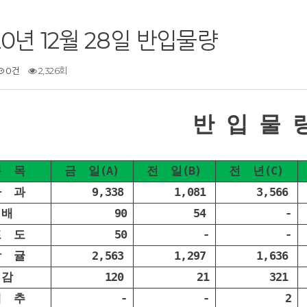
20년 12월 28일 반입물량
0건
2,326회
반 입 물 
품 목
금 일(A)
전 일(B)
전 년(C)
사 과
9,338
1,081
3,566
배
90
54
-
포 도
50
-
-
감 귤
2,563
1,297
1,636
감
120
21
321
대 추
-
-
2