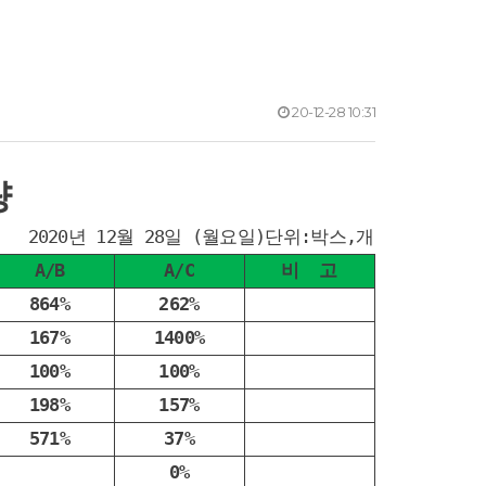
20-12-28 10:31
량
2020년 12월 28일 (월요일)단위:박스,개
A/B
A/C
비 고
864%
262%
167%
1400%
100%
100%
198%
157%
571%
37%
0%