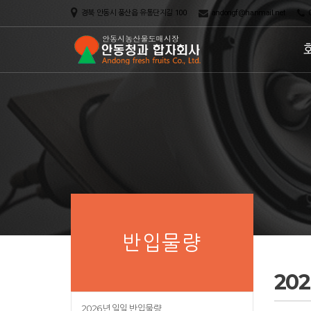
경북 안동시 풍산읍 유통단지길 100
andongf@hanmail.net
0
반입물량
20
2026년 일일 반입물량