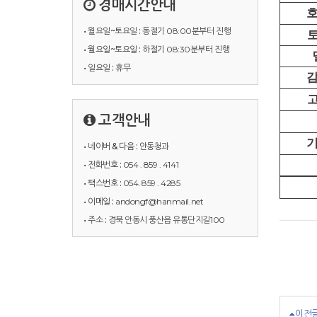
경매시간안내
• 월요일~토요일 :
동절기 08:00분부터 진행
• 월요일~토요일 :
하절기 08:30분부터 진행
• 일요일 :
휴무
고객안내
• 네이버 & 다음 :
안동청과
• 전화번호 :
054 . 859 . 4141
• 팩스번호 :
054. 859 . 4285
• 이메일 :
andongf@hanmail.net
• 주소 :
경북 안동시 풍산읍 유통단지길100
이전