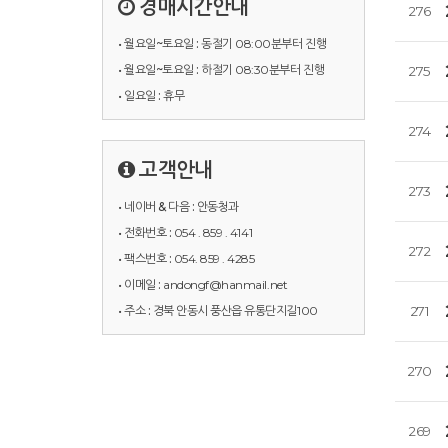
경매시간안내
276
• 월요일~토요일 :
동절기 08:00분부터 진행
• 월요일~토요일 :
하절기 08:30분부터 진행
275
• 일요일 :
휴무
274
고객안내
273
• 네이버 & 다음 :
안동청과
• 전화번호 :
054 . 859 . 4141
272
• 팩스번호 :
054. 859 . 4285
• 이메일 :
andongf@hanmail.net
• 주소 :
경북 안동시 풍산읍 유통단지길100
271
270
269