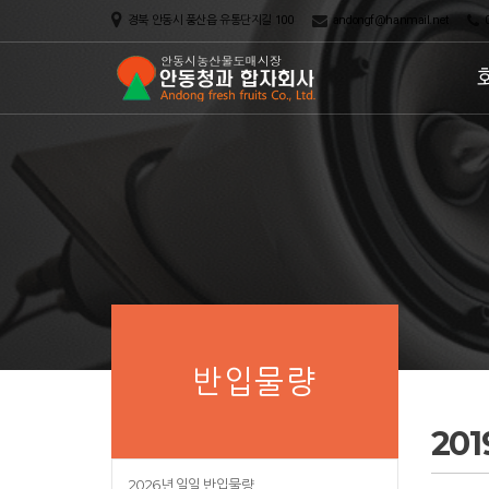
경북 안동시 풍산읍 유통단지길 100
andongf@hanmail.net
0
반입물량
20
2026년 일일 반입물량