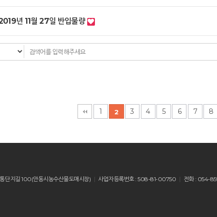
2019년 11월 27일 반입물량
다음
맨끝
1
3
4
5
6
7
8
2
산읍 유통단지길 100(안동시농수산물도매시장)
사업자등록번호 : 508-81-00750
전화 : 054-85