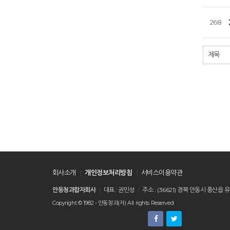
268
처음
회사소개
개인정보처리방침
서비스이용약관
안동청과합자회사
대표 : 권민성
주소 : (36621) 경북 안동시 풍
Copyright © 1982 - 안동청과(자) All rights Reserved