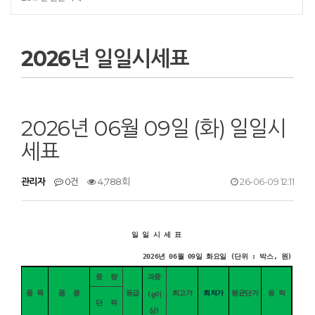
2026년 일일시세표
2026년 06월 09일 (화) 일일시
세표
관리자
0건
4,788회
26-06-09 12:11
일 일 시 세 표
2026년 06월 09일 화요일 (단위 : 박스, 원)
중 량
과중
품 목
품 종
등급
최고가
최저가
평균단가
등 락
(g이
단 위
상)