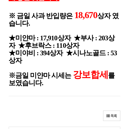
18,670
※ 금일 사과 반입량은
상
자
였
습니다.
★미얀마 : 17,910
상자 ★부사 : 203상
자 ★후브락스 : 110상자
★미야비 : 394상자 ★시나노골드 : 53
상자
강보합세
※금일 미얀마
시세는
를
보였습니다.
목록