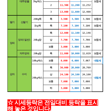
대추방울
3kg박스
보합세
2
11,300
11,200
11,252
3
13,000
11,600
12,400
200g팩
특
3,500
3,500
3,500
보합세
딸기
산딸기
1kg팩
특
7,100
7,100
7,100
보합세
특
12,800
11,100
12,146
양파(일반)
20kg망
상
7,700
7,700
7,700
보합세
양파
보통
3,000
3,000
3,000
자주양파
20kg망
특
11,800
10,000
11,029
보합세
10kg박스
보통
8,000
6,600
7,067
내림세
특
30,000
28,000
28,769
감자
수미
상
24,100
24,100
24,100
20kg박스
내림세
보통
7,000
7,000
7,000
하
3,000
3,000
3,000
☆ 시세등락은 전일대비 등락을 표시
해 놓은 것입니다
.