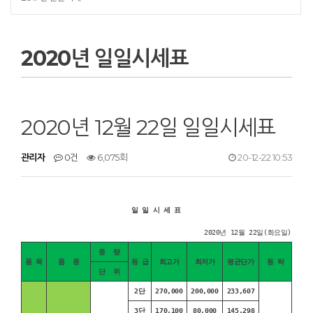
2020년 일일시세표
2020년 12월 22일 일일시세표
관리자
0건
6,075회
20-12-22 10:53
일 일 시 세 표
2020년 12월 22일(화요일)
중 량
품 목
품 종
등 급
최고가
최저가
평균단가
등 락
단 위
2단
270,000
200,000
233,607
3단
170,100
80,000
145,298