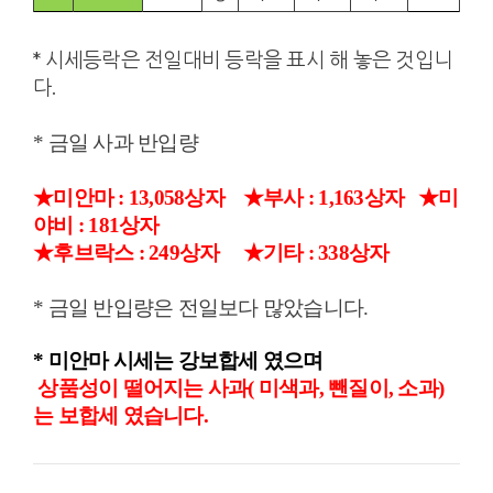
* 시세등락은 전일대비 등락을 표시 해 놓은 것입니
다.
* 금일 사과 반입량
★미안마 : 13,058상자
★
부사
: 1,163상자
★미
야비 : 181상자
★후브락스 : 249상자 ★기타 : 338상자
* 금일 반입량은 전일보다 많았습니다.
*
미안마 시세는 강보합세 였으며
상품성이 떨어지는 사과( 미색과, 뺀질이, 소과)
는 보합세
였습니다.