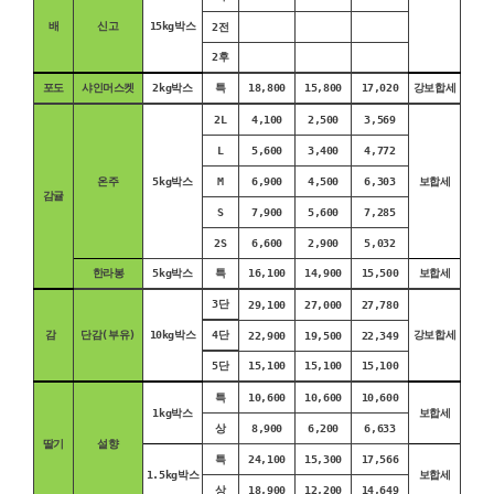
배
신고
15kg박스
2전
2후
포도
샤인머스켓
2kg박스
특
18,800
15,800
17,020
강보합세
2L
4,100
2,500
3,569
L
5,600
3,400
4,772
온주
5kg박스
M
6,900
4,500
6,303
보합세
감귤
S
7,900
5,600
7,285
2S
6,600
2,900
5,032
한라봉
5kg박스
특
16,100
14,900
15,500
보합세
3단
29,100
27,000
27,780
감
단감(부유)
10kg박스
4단
강보합세
22,900
19,500
22,349
5단
15,100
15,100
15,100
특
10,600
10,600
10,600
1kg박스
보합세
상
8,900
6,200
6,633
딸기
설향
특
24,100
15,300
17,566
1.5kg박스
보합세
상
18,900
12,200
14,649