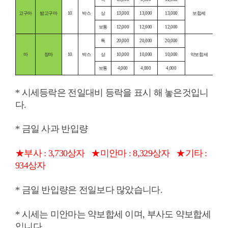
고구마
밤고구마
10
박스
상
13,000
13,000
13,000
보합세
보통
12,000
12,000
12,000
특
20,000
20,000
20,000
마
장마
10
박스
상
10,000
10,000
10,000
약보합세
보통
4,000
4,000
4,000
* 시세등락은 전일대비 등락을 표시 해 놓은것입니
다.
* 금일 사과 반입량
★부사 : 3,730상자
★미안마 : 8,329상자
★기타 :
934상자
* 금일 반입량은 전일보다 많았습니다.
* 시세는 미안마는 약보합세 이며, 부사도 약보합세
입니다.