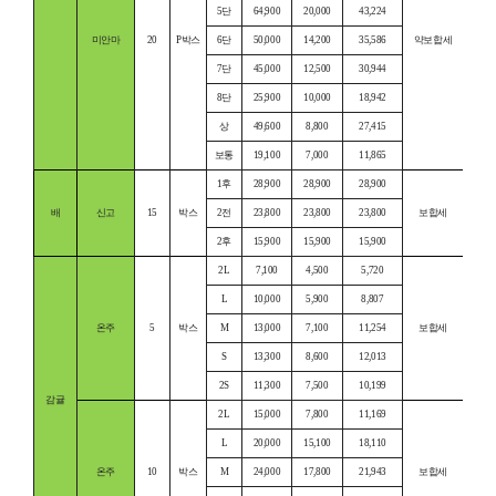
5단
64,900
20,000
43,224
미안마
20
P박스
6단
50,000
14,200
35,586
약보합세
7단
45,000
12,500
30,944
8단
25,900
10,000
18,942
상
49,600
8,800
27,415
보통
19,100
7,000
11,865
1후
28,900
28,900
28,900
배
신고
15
박스
2전
23,800
23,800
23,800
보합세
2후
15,900
15,900
15,900
2L
7,100
4,500
5,720
L
10,000
5,900
8,807
온주
5
박스
M
13,000
7,100
11,254
보합세
S
13,300
8,600
12,013
2S
11,300
7,500
10,199
감귤
2L
15,000
7,800
11,169
L
20,000
15,100
18,110
온주
10
박스
M
24,000
17,800
21,943
보합세