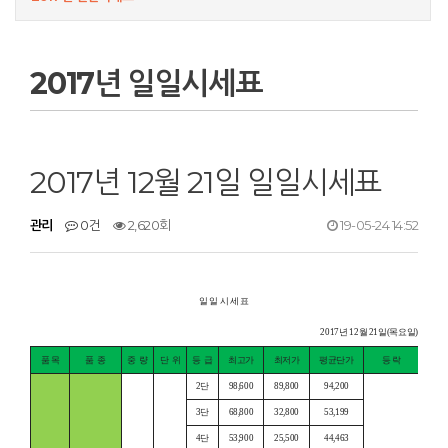
2017년 일일시세표
2017년 12월 21일 일일시세표
관리
0건
2,620회
19-05-24 14:52
일 일 시 세 표
2017년 12월 21일(목요일)
품 목
품
종
중
량
단
위
등
급
최고가
최저가
평균단가
등 락
2단
98,600
89,800
94,200
3단
68,800
32,800
53,199
4단
53,900
25,500
44,463