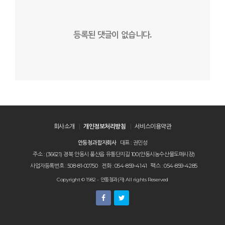
등록된 댓글이 없습니다.
회사소개
개인정보처리방침
서비스이용약관
안동청과합자회사
대표 : 권민성
주소 : (36621) 경북 안동시 풍산읍 유통단지길 100(안동시농수산물도매시장)
사업자등록번호 : 508-81-00750
전화 : 054-859-4141
팩스 : 054-859-4285
Copyright © 1982 - 안동청과(자) All rights Reserved