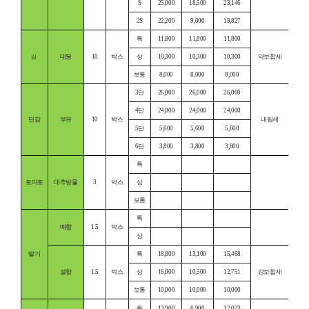
S
25,000
18,500
23,146
2S
22,200
9,000
19,827
특
11,800
11,800
11,800
대봉
10
박스
상
10,300
10,300
10,300
약보합세
감
보통
8,000
8,000
8,000
3단
26,000
26,000
26,000
4단
24,000
24,000
24,000
단감
부유
10
박스
내림세
5단
5,600
5,600
5,600
6단
3,800
3,800
3,800
특
토마토
대추방울
3
박스
상
보통
특
매향
1.5
박스
상
딸기
특
18,800
13,100
15,468
설향
1.5
박스
상
16,000
10,500
12,751
강보합세
보통
10,000
10,000
10,000
특
13,900
6,900
12,033