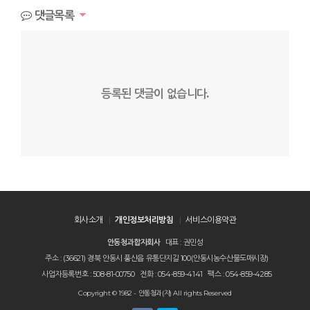
댓글목록
등록된 댓글이 없습니다.
회사소개
개인정보처리방침
서비스이용약관
안동청과합자회사
대표 : 권민성
주소 : (36621) 경북 안동시 풍산읍 유통단지길 100(안동시농수산물도매시장)
사업자등록번호 : 508-81-00750
전화 : 054-859-4141
팩스 : 054-859-4285
Copyright © 1982 - 안동청과(자) All rights Reserved