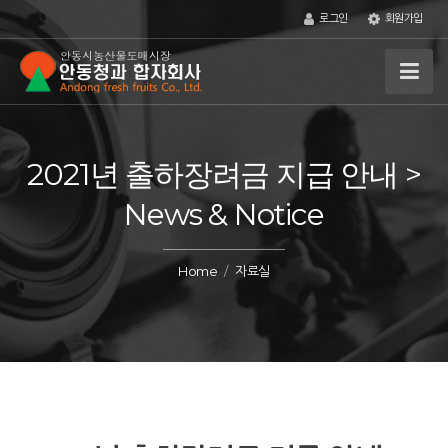
로그인
회원가입
2021년 출하장려금 지급 안내 >
News & Notice
Home
자료실