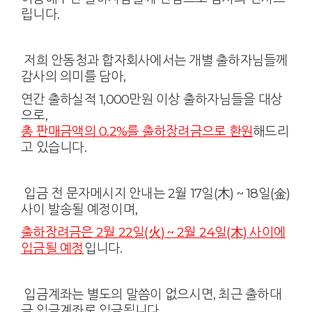
립니다.
저희 안동청과 합자회사에서는 개별 출하자님들께
감사의 의미를 담아,
연간 출하실적 1,000만원 이상
출하자님들을 대상
으로,
총 판매금액의 0.2%를 출하장려금으로 환원
해드리
고 있습니다.​
​ 입금 전 문자메시지 안내는 2월 17일(木) ~ 18일(金)
사이 발송될 예정이며,
출하장려금은 2월 22일(火) ~ 2월 24일(木) 사이에
입금될 예정
입니다.
입금계좌는 별도의 말씀이 없으시면, 최근 출하대
금 입금계좌로 입금됩니다.