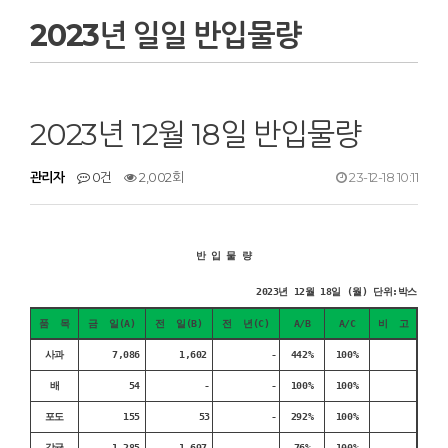
2023년 일일 반입물량
2023년 12월 18일 반입물량
관리자
0건
2,002회
23-12-18 10:11
반 입 물 량
2023년 12월 18일 (월) 단위:박스
품 목
금 일(A)
전 일(B)
전 년(C)
A/B
A/C
비 고
사과
7,086
1,602
-
442%
100%
배
54
-
-
100%
100%
포도
155
53
-
292%
100%
감귤
1,285
1,697
-
76%
100%