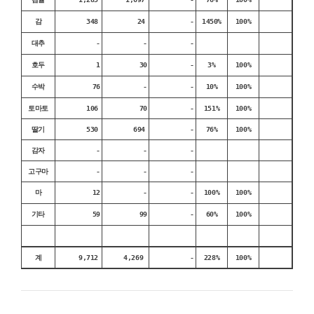
감
348
24
-
1450%
100%
대추
-
-
-
호두
1
30
-
3%
100%
수박
76
-
-
10%
100%
토마토
106
70
-
151%
100%
딸기
530
694
-
76%
100%
감자
-
-
-
고구마
-
-
-
마
12
-
-
100%
100%
기타
59
99
-
60%
100%
계
9,712
4,269
-
228%
100%