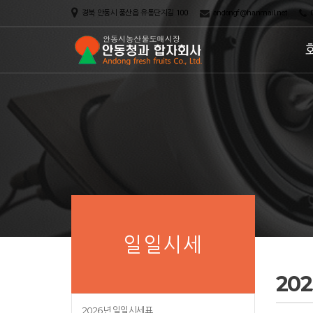
경북 안동시 풍산읍 유통단지길 100
andongf@hanmail.net
0
일일시세
20
2026년 일일시세표