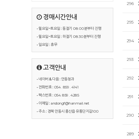
296
경매시간안내
295
• 월요일~토요일 :
동절기 08:00분부터 진행
• 월요일~토요일 :
하절기 08:30분부터 진행
294
• 일요일 :
휴무
293
고객안내
292
• 네이버 & 다음 :
안동청과
• 전화번호 :
054 . 859 . 4141
• 팩스번호 :
054. 859 . 4285
291
• 이메일 :
andongf@hanmail.net
• 주소 :
경북 안동시 풍산읍 유통단지길100
290
289