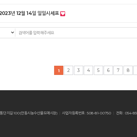
2023년 12월 14일 일일시세표
다음
맨끝
2
3
4
5
6
7
8
1
산읍 유통단지길 100(안동시농수산물도매시장)
사업자등록번호 : 508-81-00750
전화 : 054-85