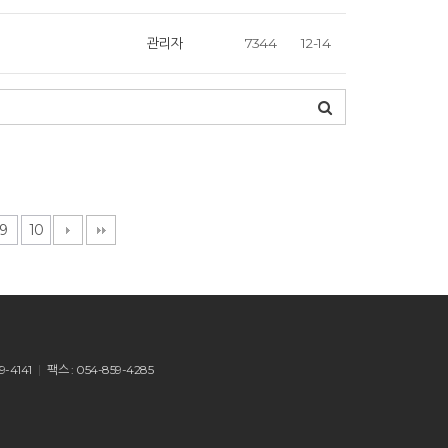
관리자
7344
12-14
9
10
9-4141
팩스 : 054-859-4285