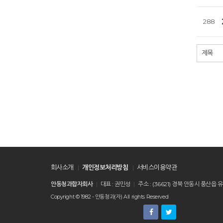
288
회사소개
개인정보처리방침
서비스이용약관
안동청과합자회사
대표 : 권민성
주소 : (36621) 경북 안동시 풍
Copyright © 1982 - 안동청과(자) All rights Reserved