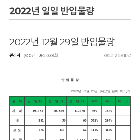
2022년 일일 반입물량
2022년 12월 29일 반입물량
관리자
0건
2,038회
22-12-29 11:47
반 입 물 량
2022년 12월 29일 (목요일)단위:박스,개
품 목
금 일(A)
전 일(B)
전 년(C)
A/B
A/C
비 고
사 과
19,273
20,389
11,876
95%
162%
배
281
56
99
502%
284%
포 도
236
161
69
147%
342%
감 귤
1,298
1,165
2,477
111%
52%