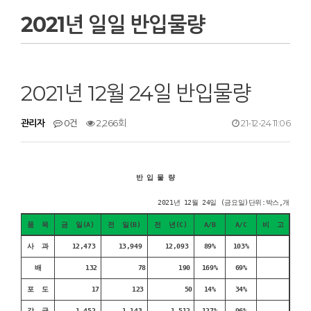
2021년 일일 반입물량
2021년 12월 24일 반입물량
관리자
0건
2,266회
21-12-24 11:06
반 입 물 량
2021년 12월 24일 (금요일)단위:박스,개
품 목
금 일(A)
전 일(B)
전 년(C)
A/B
A/C
비 고
사 과
12,473
13,949
12,093
89%
103%
배
132
78
190
169%
69%
포 도
17
123
50
14%
34%
감 귤
1,452
1,143
1,512
127%
96%