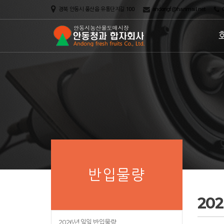
경북 안동시 풍산읍 유통단지길 100
andongf@hanmail.net
0
반입물량
20
2026년 일일 반입물량