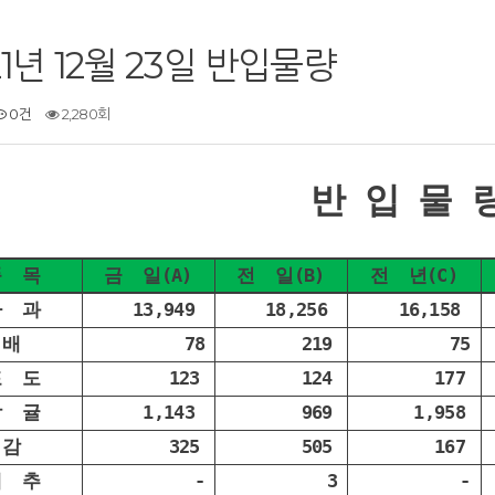
21년 12월 23일 반입물량
0건
2,280회
반 입 물 
품 목
금 일(A)
전 일(B)
전 년(C)
사 과
13,949
18,256
16,158
배
78
219
75
포 도
123
124
177
감 귤
1,143
969
1,958
감
325
505
167
대 추
-
3
-