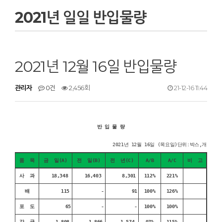
2021년 일일 반입물량
2021년 12월 16일 반입물량
관리자
0건
2,456회
21-12-16 11:44
반 입 물 량
2021년 12월 16일 (목요일)단위:박스,개
품 목
금 일(A)
전 일(B)
전 년(C)
A/B
A/C
비 고
사 과
18,348
16,403
8,301
112%
221%
배
115
-
91
100%
126%
포 도
65
-
-
100%
100%
감 귤
1,808
1,866
1,574
97%
115%