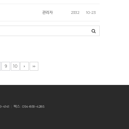
관리자
2332
10-23
9
10
9-4141
팩스 : 054-859-4285