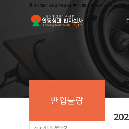
경북 안동시 풍산읍 유통단지길 100
andongf@hanmail.net
0
반입물량
20
2026년 일일 반입물량