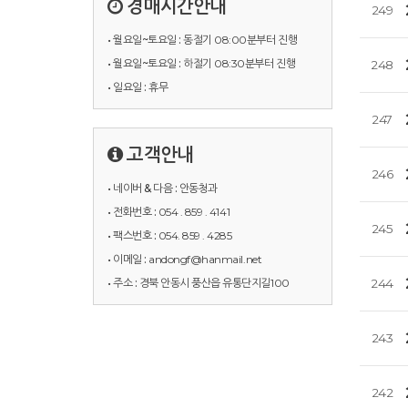
경매시간안내
249
• 월요일~토요일 :
동절기 08:00분부터 진행
• 월요일~토요일 :
하절기 08:30분부터 진행
248
• 일요일 :
휴무
247
고객안내
246
• 네이버 & 다음 :
안동청과
• 전화번호 :
054 . 859 . 4141
245
• 팩스번호 :
054. 859 . 4285
• 이메일 :
andongf@hanmail.net
• 주소 :
경북 안동시 풍산읍 유통단지길100
244
243
242