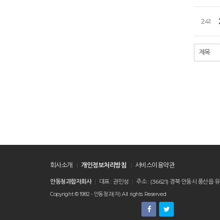
241
처음
회사소개
개인정보처리방침
서비스이용약관
안동청과합자회사
대표 : 권민성
주소 : (36621) 경북 안동시 풍
Copyright © 1982 - 안동청과(자) All rights Reserved