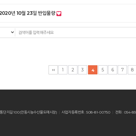
2020년 10월 23일 반입물량
다음
맨끝
1
2
3
5
6
7
8
4
산읍 유통단지길 100(안동시농수산물도매시장)
사업자등록번호 : 508-81-00750
전화 : 054-85