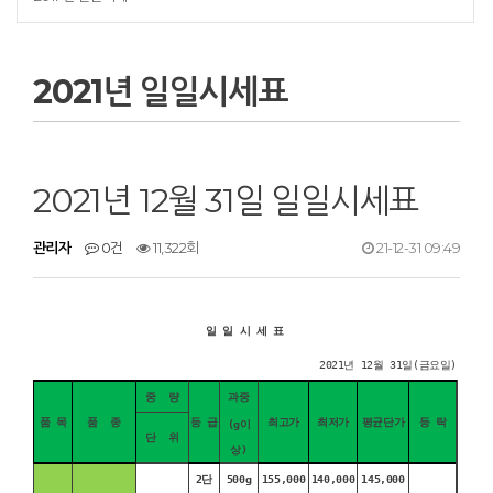
2021년 일일시세표
2021년 12월 31일 일일시세표
관리자
0건
11,322회
21-12-31 09:49
일 일 시 세 표
2021년 12월 31일(금요일)
중 량
과중
품 목
품 종
등 급
최고가
최저가
평균단가
등 락
(g이
단 위
상)
2단
500g
155,000
140,000
145,000