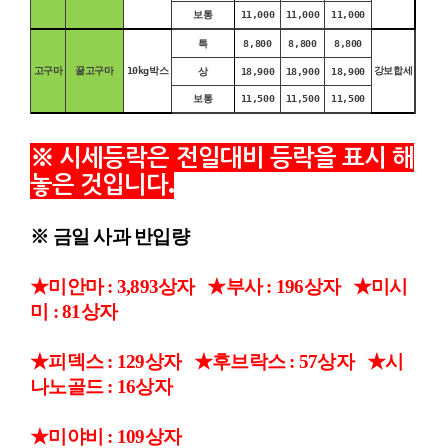
보통
11,000
11,000
11,000
특
8,800
8,800
8,800
고구마
꿀고구마
10kg박스
강보합세
상
18,900
18,900
18,900
보통
11,500
11,500
11,500
시세등락은 전일대비 등락을 표시 해
※
놓은 것입니다
.
※ 금일 사과 반입량
★미안마 : 3,893
상자
★부사 : 196상자 ★미시
미 : 81상자
★피덱스 : 129상자 ★후브락스 : 57상자 ★시
나노골드 : 16상자
★미야비 : 109상자