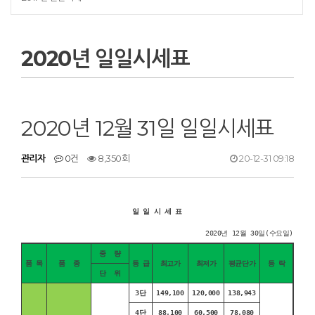
2020년 일일시세표
2020년 12월 31일 일일시세표
관리자
0건
8,350회
20-12-31 09:18
일 일 시 세 표
2020년 12월 30일(수요일)
중 량
품 목
품 종
등 급
최고가
최저가
평균단가
등 락
단 위
3단
149,100
120,000
138,943
4단
88,100
60,500
78,080