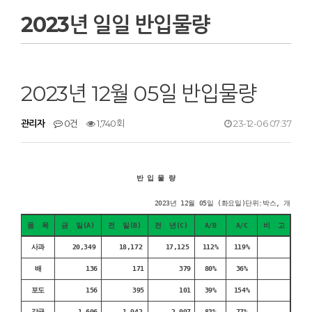
2023년 일일 반입물량
2023년 12월 05일 반입물량
관리자
0건
1,740회
23-12-06 07:37
반 입 물 량
2023년 12월 05일 (화요일)단위:박스, 개
품 목
금 일(A)
전 일(B)
전 년(C)
A/B
A/C
비 고
사과
20,349
18,172
17,125
112%
119%
배
136
171
379
80%
36%
포도
156
395
101
39%
154%
감귤
1,606
1,942
2,097
83%
77%