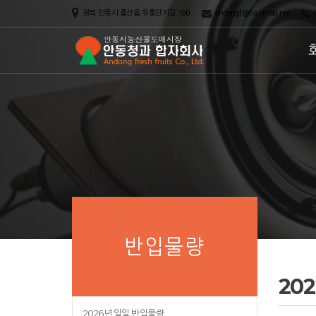
경북 안동시 풍산읍 유통단지길 100
andongf@hanmail.net
0
반입물량
20
2026년 일일 반입물량