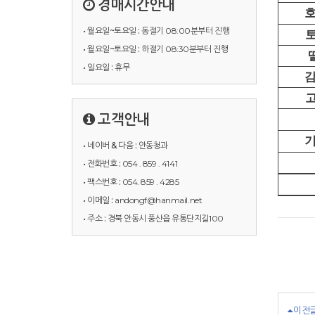
경매시간안내
• 월요일~토요일 :
동절기 08:00분부터 진행
• 월요일~토요일 :
하절기 08:30분부터 진행
• 일요일 :
휴무
고객안내
• 네이버 & 다음 :
안동청과
• 전화번호 :
054 . 859 . 4141
• 팩스번호 :
054. 859 . 4285
• 이메일 :
andongf@hanmail.net
• 주소 :
경북 안동시 풍산읍 유통단지길100
이전