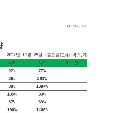
22-11-25 12:17
량
2022년 11월 25일 (금요일)단위:박스,개
A/B
A/C
비 고
97%
77%
36%
391%
88%
1894%
105%
83%
37%
63%
100%
1400%