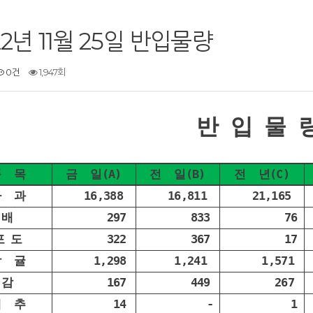
22년 11월 25일 반입물량
0건
1,947회
반 입 물 
품 목
금 일(A)
전 일(B)
전 년(C)
사 과
16,388
16,811
21,165
배
297
833
76
포 도
322
367
17
감 귤
1,298
1,241
1,571
감
167
449
267
대 추
14
-
1