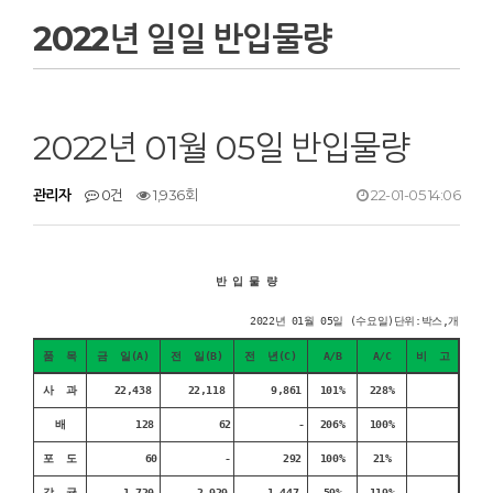
2022년 일일 반입물량
2022년 01월 05일 반입물량
관리자
0건
1,936회
22-01-05 14:06
반 입 물 량
2022년 01월 05일 (수요일)단위:박스,개
품 목
금 일(A)
전 일(B)
전 년(C)
A/B
A/C
비 고
사 과
22,438
22,118
9,861
101%
228%
배
128
62
-
206%
100%
포 도
60
-
292
100%
21%
감 귤
1,720
2,929
1,447
59%
119%