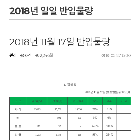
2018년 일일 반입물량
2018년 11월 17일 반입물량
관리
0건
2,246회
19-05-27 15:00
반 입 물 량
2018년 11월 17일 (토요일)단위:박스,개
구 분
금 일(A)
전 일(B)
전 년(C)
A/B
A/C
비 고
사 과
76%
81%
15,663
20,561
19,226
배
0%
0%
-
501
591
포 도
440%
100%
132
30
-
감 귤
96%
284%
1,093
1,144
385