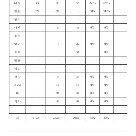
대 봉
269%
574%
304
113
53
단 감
88%
100%
204
231
-
반 시
-
-
-
대 추
0%
0%
-
27
51
호 두
-
-
-
딸 기
0%
0%
-
5
45
호 박
0%
-
-
98
땅 콩
-
-
-
생 강
-
-
-
감 자
0%
0%
-
47
24
고구마
0%
0%
-
162
179
마
0%
0%
-
249
61
기 타
0%
0%
-
135
182
계
75%
83%
17,396
23,205
20,895