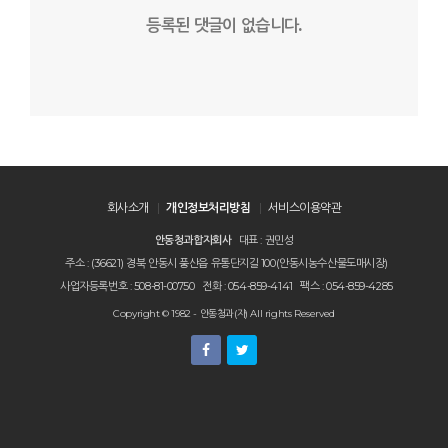
등록된 댓글이 없습니다.
회사소개
개인정보처리방침
서비스이용약관
안동청과합자회사
대표 : 권민성
주소 : (36621) 경북 안동시 풍산읍 유통단지길 100(안동시농수산물도매시장)
사업자등록번호 : 508-81-00750
전화 : 054-859-4141
팩스 : 054-859-4285
Copyright © 1982 - 안동청과(자) All rights Reserved