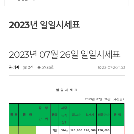
2023년 일일시세표
2023년 07월 26일 일일시세표
관리자
0건
5,736회
23-07-26 11:53
일 일 시 세 표
2023년 07월 26일 (수요일)
중 량
과중
품 목
품 종
등급
최고가
최저가
평균단가
등 락
(g이
단 위
상)
3단
384g
120,000
120,000
120,000