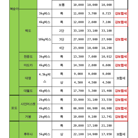
보통
10,000
10,000
10,000
복숭아
3kg박스
특
11,000
3,700
8,723
강보합세
4kg박스
특
12,000
2,600
7,186
강보합세
백도
2단
33,100
33,100
33,100
10kg박스
3단
27,900
27,900
27,900
강보합세
4단
23,900
10,600
18,200
천중도
3kg박스
특
13,300
7,600
10,912
강보합세
마도카
4kg박스
특
14,300
2,800
6,606
강보합세
특
9,000
9,000
9,000
4.5kg박
대명
보합세
스
상
4,500
4,500
4,500
대월도
4kg박스
특
17,700
5,300
15,408
강보합세
2kg박스
특
33,900
31,100
33,550
강보합세
샤인머스켓
포도
4kg박스
특
66,900
66,900
66,900
강보합세
거봉
2kg박스
특
19,000
9,100
12,741
강보합세
특
29,800
17,100
21,280
후무사
5kg박스
상
22,100
14,900
17,950
보합세