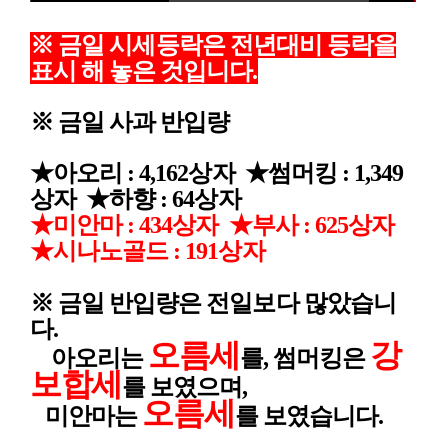
※
금일 시세등락은 전년대비 등락을
표시 해 놓은 것입니다
.
※ 금일 사과 반입량
★아오리 : 4,162상자
★썸머킹 : 1,349
상자 ★하향 : 64상자
★미안마 : 434상자 ★부사 : 625상자
★시나노골드 : 191상자
※ 금일 반입량은 전일보다 많았습니
다.
오름세
강
아오리는
를, 썸머킹은
보합세
를 보였으며,
오름세
미안마는
를 보였습니다.