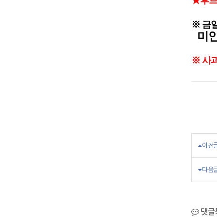
★후브락
※ 금
미
※ 사
이전
다음
댓글