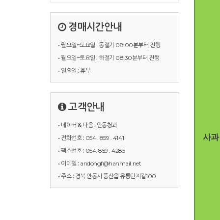
경매시간안내
• 월요일~토요일 :
동절기 08:00분부터 진행
• 월요일~토요일 :
하절기 08:30분부터 진행
• 일요일 :
휴무
고객안내
• 네이버 & 다음 :
안동청과
사과
• 전화번호 :
054 . 859 . 4141
• 팩스번호 :
054. 859 . 4285
• 이메일 :
andongf@hanmail.net
• 주소 :
경북 안동시 풍산읍 유통단지길100