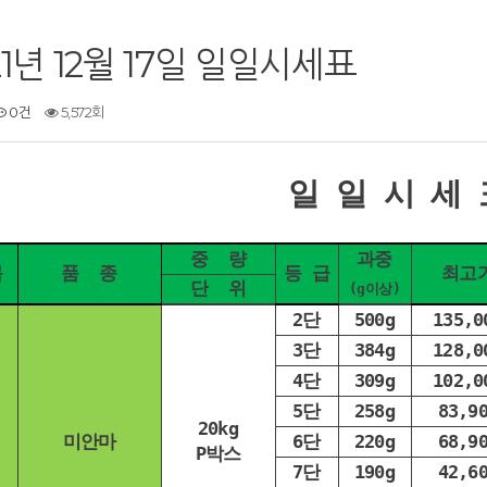
21년 12월 17일 일일시세표
0건
5,572회
일 일 시 세 
중 량
과중
목
품 종
등 급
최고
단 위
(g이상)
2단
500g
135,0
3단
384g
128,0
4단
309g
102,0
5단
258g
83,9
20kg
미안마
6단
220g
68,9
P박스
7단
190g
42,6