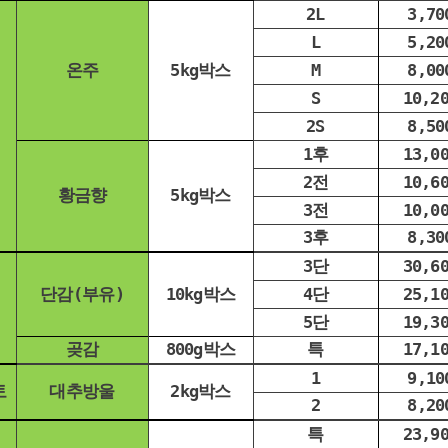
2L
3,70
L
5,20
온주
5kg박스
M
8,00
S
10,2
2S
8,50
1후
13,0
2전
10,6
황금향
5kg박스
3전
10,0
3후
8,30
3단
30,6
단감(부유)
10kg박스
4단
25,1
5단
19,3
곶감
800g박스
특
17,1
1
9,10
토
대추방울
2kg박스
2
8,20
특
23,9