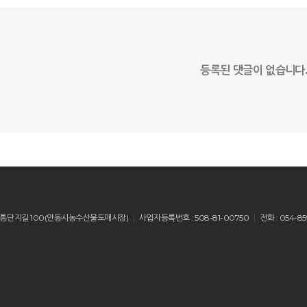
등록된 댓글이 없습니다
산읍 유통단지길 100(안동시농수산물도매시장)
사업자등록번호 : 508-81-00750
전화 : 054-85