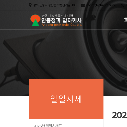
경북 안동시 풍산읍 유통단지길 100
andongf@hanmail.net
0
일일시세
20
2026년 일일시세표