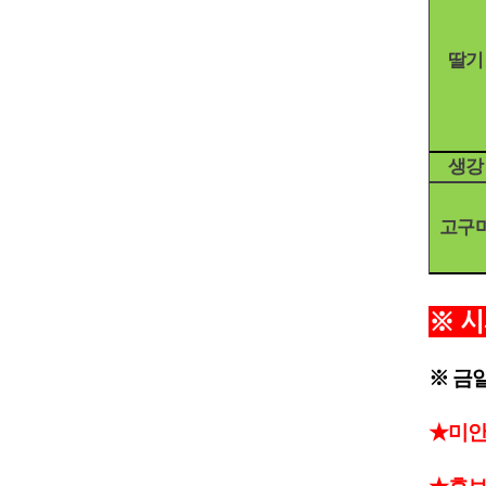
딸기
생강
고구
시
※
※ 금
★미안마 