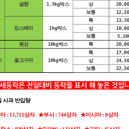
설향
1.5kg박스
상
20,0
보통
12,2
특
13,3
킹스베리
1kg박스
상
10,0
보통
5,10
원강
10kg박스
특
20,0
특
17,0
마
꿀고구마
10kg박스
상
24,5
보통
22,5
세등락은 전일대비 등락을 표시 해 놓은 것입
일 사과 반입량
: 11,711
상자
★부사 : 744
상자 ★미시마 : 0상자