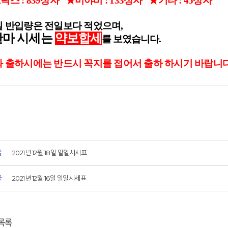
스 : 839상자 ★미야비 : 133상자 ★기타 : 45상자
일 반입량은 전일보다 적었으며,
안마 시세는
약보합세
를 보
였습니다.
과
출하시에는 반드시 꼭지를 접어서 출하 하시기 바랍니다
글
2021년 12월 18일 일일시시표
글
2021년 12월 16일 일일시세표
목록