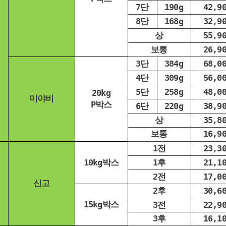
7단
190g
42,9
8단
168g
32,9
상
55,9
보통
26,9
3단
384g
68,0
4단
309g
56,0
5단
258g
48,0
20kg
미야비
P박스
6단
220g
38,9
상
35,8
보통
16,9
1전
23,3
10kg박스
1후
21,1
2전
17,0
신고
2후
30,6
15kg박스
3전
22,9
3후
16,1