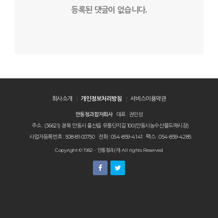
등록된 댓글이 없습니다.
회사소개
개인정보처리방침
서비스이용약관
안동청과합자회사
대표 : 권민성
주소 : (36621) 경북 안동시 풍산읍 유통단지길 100(안동시농수산물도매시장)
사업자등록번호 : 508-81-00750
전화 : 054-859-4141
팩스 : 054-859-4285
Copyright © 1982 - 안동청과(자) All rights Reserved