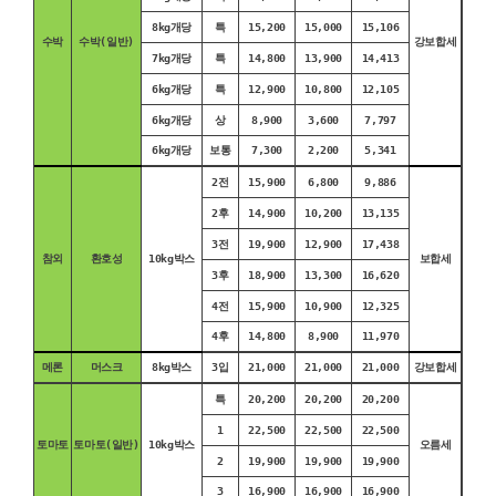
8kg개당
특
15,200
15,000
15,106
수박
수박(일반)
강보합세
7kg개당
특
14,800
13,900
14,413
6kg개당
특
12,900
10,800
12,105
6kg개당
상
8,900
3,600
7,797
6kg개당
보통
7,300
2,200
5,341
2전
15,900
6,800
9,886
2후
14,900
10,200
13,135
3전
19,900
12,900
17,438
참외
환호성
10kg박스
보합세
3후
18,900
13,300
16,620
4전
15,900
10,900
12,325
4후
14,800
8,900
11,970
메론
머스크
8kg박스
3입
21,000
21,000
21,000
강보합세
특
20,200
20,200
20,200
1
22,500
22,500
22,500
토마토
토마토(일반)
10kg박스
오름세
2
19,900
19,900
19,900
3
16,900
16,900
16,900