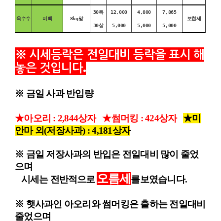
30특
12,000
4,800
7,865
옥수수
미백
8kg망
보합세
30상
5,000
5,000
5,000
시세등락은 전일대비 등락을 표시 해
※
놓은 것입니다
.
※ 금일 사과 반입량
★아오리 : 2,844상자
★썸머킹 : 424상자
★미
안마 외(저장사과) : 4,181상자
※ 금일
저장사과의 반입은 전일대비 많이 줄었
으며
오름세
시세는
전반적으로
를
보였습니다.
※ 햇사과인 아오리와 썸머킹은 출하는 전일대비
줄었으며