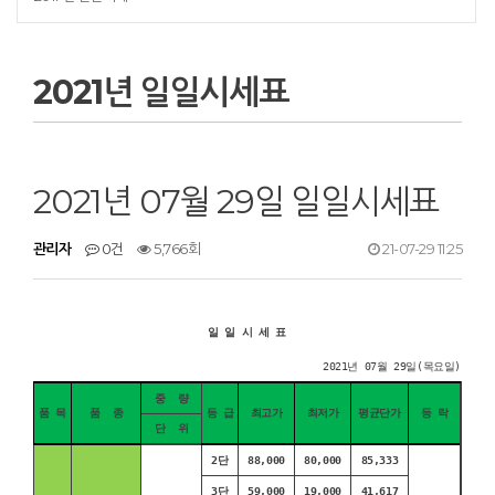
2021년 일일시세표
2021년 07월 29일 일일시세표
관리자
0건
5,766회
21-07-29 11:25
일 일 시 세 표
2021년 07월 29일(목요일)
중 량
품 목
품 종
등 급
최고가
최저가
평균단가
등 락
단 위
2단
88,000
80,000
85,333
3단
59,000
19,000
41,617