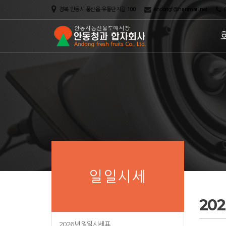
경북 안동시 풍산읍 유통단지길 100
andongf@hanmail.net
0
일일시세
20
2026년 일일시세표