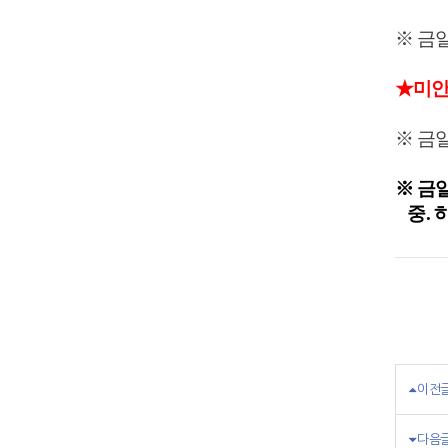
※ 금
★미안마
※ 금
※ 금
중. 
이전
다음