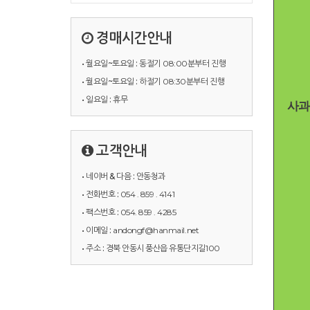
경매시간안내
• 월요일~토요일 :
동절기 08:00분부터 진행
• 월요일~토요일 :
하절기 08:30분부터 진행
• 일요일 :
휴무
사과
고객안내
• 네이버 & 다음 :
안동청과
• 전화번호 :
054 . 859 . 4141
• 팩스번호 :
054. 859 . 4285
• 이메일 :
andongf@hanmail.net
• 주소 :
경북 안동시 풍산읍 유통단지길100