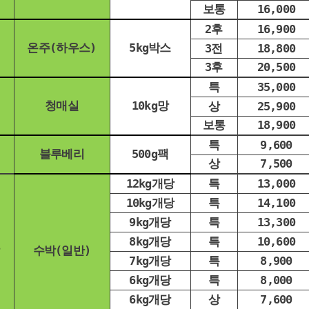
보통
16,000
2후
16,900
온주(하우스)
5kg박스
3전
18,800
3후
20,500
특
35,000
청매실
10kg망
상
25,900
보통
18,900
특
9,600
블루베리
500g팩
상
7,500
12kg개당
특
13,000
10kg개당
특
14,100
9kg개당
특
13,300
8kg개당
특
10,600
수박(일반)
7kg개당
특
8,900
6kg개당
특
8,000
6kg개당
상
7,600