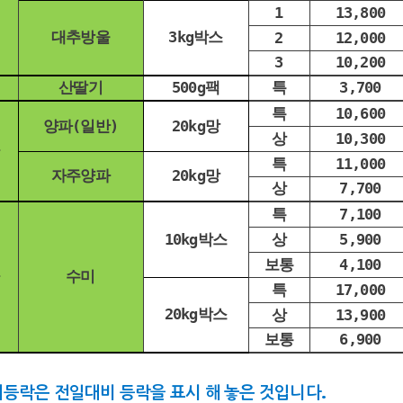
1
13,800
대추방울
3kg박스
2
12,000
3
10,200
산딸기
500g팩
특
3,700
특
10,600
양파(일반)
20kg망
상
10,300
특
11,000
자주양파
20kg망
상
7,700
특
7,100
10kg박스
상
5,900
보통
4,100
수미
특
17,000
20kg박스
상
13,900
보통
6,900
등락은 전일대비 등락을 표시 해 놓은 것입니다.