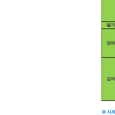
딸기
양파
감자
시세
※