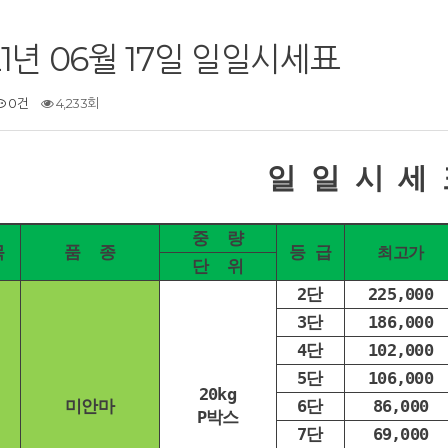
21년 06월 17일 일일시세표
0건
4,233회
일 일 시 세 
중 량
목
품 종
등 급
최고가
단 위
2단
225,000
3단
186,000
4단
102,000
5단
106,000
20kg
미안마
6단
86,000
P박스
7단
69,000