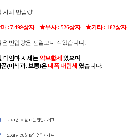
일 사과 반입량
 : 7,499상자
★부사 : 526상자 ★
기타
: 182
상자
일은 반입량은 전일보다 적었습니다.
일 미안마 시세는
약보합
세
였으며
하품(미색과, 보통)은
대폭 내림세
였습니다.
글
2021년 06월 18일 일일시세표
글
2021년 06월 16일 일일시세표