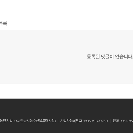
목록
등록된 댓글이 없습니다
산읍 유통단지길 100(안동시농수산물도매시장)
사업자등록번호 : 508-81-00750
전화 : 054-85