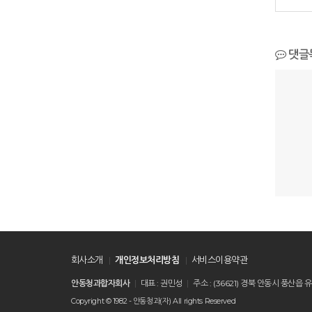
댓글
회사소개
개인정보처리방침
서비스이용약관
안동청과합자회사
대표 : 권민성
주소 : (36621) 경북 안동시 풍
Copyright © 1982 - 안동청과(자) All rights Reserved