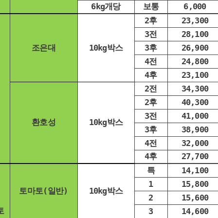
6kg개당
보통
6,000
2후
23,300
3전
28,100
조은대
10kg박스
3후
26,900
4전
24,800
4후
23,100
2전
34,300
2후
40,300
3전
41,000
환호성
10kg박스
3후
38,900
4전
32,000
4후
27,700
특
14,100
1
15,800
토마토(일반)
10kg박스
2
15,600
토
3
14,600