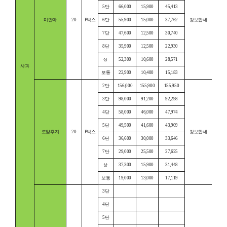
5단
66,000
15,900
45,413
미안마
20
P박스
6단
55,900
15,000
37,762
강보합세
7단
47,600
12,500
30,740
8단
35,900
12,500
22,930
52,300
10,600
28,571
상
사과
보통
22,900
10,400
15,183
2단
156,000
155,900
155,950
3단
98,000
91,200
92,298
4단
58,000
46,000
47,974
5단
49,500
41,600
43,909
로얄후지
20
P박스
강보합세
6단
36,600
30,000
33,646
7단
29,000
25,500
27,625
37,300
15,900
31,448
상
보통
19,000
13,000
17,119
3단
4단
5단