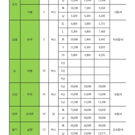
상
11,000
11,000
11,000
포도
특
10,200
7,500
9,358
거봉
5
박스
내림세
상
6,500
6,500
6,500
2L
6,600
3,600
5,731
L
9,300
4,800
7,468
감귤
온주
5
박스
M
10,600
5,900
8,443
약보합세
S
11,200
6,100
8,833
2S
9,800
4,900
8,195
2단
대봉
10
박스
3단
감
4단
3단
20,000
20,000
20,000
단감
부유
10
박스
4단
15,600
15,600
15,600
보합세
5단
11,500
11,500
11,500
특
72,000
36,000
50,945
대추
건대추
10
망
보합세
상
36,000
36,000
36,000
특
40,000
40,000
40,000
딸기
설향
1.5
박스
강보합세
상
23,300
23,000
23,171