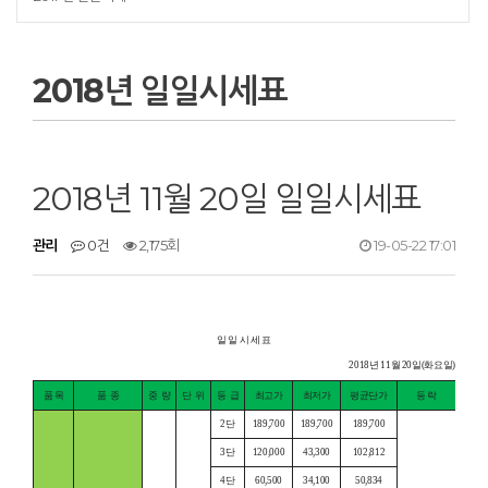
2018년 일일시세표
2018년 11월 20일 일일시세표
관리
0건
2,175회
19-05-22 17:01
일 일 시 세 표
2018년 11월 20일(화요일)
품 목
품
종
중
량
단
위
등
급
최고가
최저가
평균단가
등 락
2단
189,700
189,700
189,700
3단
120,000
43,300
102,812
4단
60,500
34,100
50,834