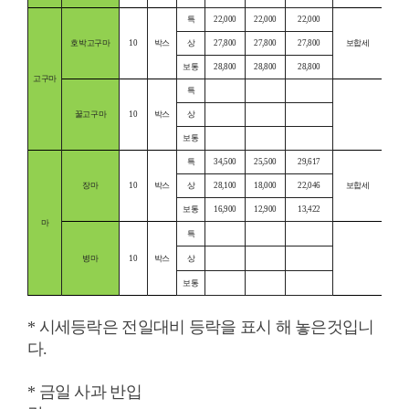
특
22,000
22,000
22,000
호박고구마
10
박스
상
27,800
27,800
27,800
보합세
보통
28,800
28,800
28,800
고구마
특
꿀고구마
10
박스
상
보통
특
34,500
25,500
29,617
장마
10
박스
상
28,100
18,000
22,046
보합세
보통
16,900
12,900
13,422
마
특
병마
10
박스
상
보통
* 시세등락은 전일대비 등락을 표시 해 놓은것입니
다.
* 금일 사과 반입