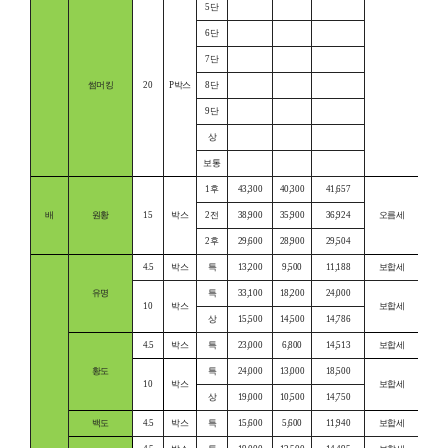
5단
6단
7단
썸머킹
20
P박스
8단
9단
상
보통
1후
43,300
40,300
41,657
배
원황
15
박스
2전
38,900
35,900
36,924
오름세
2후
29,600
28,900
29,504
4.5
박스
특
13,200
9,500
11,188
보합세
유명
특
33,100
18,200
24,000
10
박스
보합세
상
15,500
14,500
14,786
4.5
박스
특
23,000
6,800
14,513
보합세
황도
특
24,000
13,000
18,500
10
박스
보합세
상
19,000
10,500
14,750
백도
4.5
박스
특
15,600
5,600
11,940
보합세