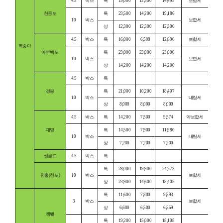
4.5
박스
특
19,000
12,500
14,495
보합세
천중도
특
23,500
14,200
19,186
10
박스
보합세
상
12,300
12,300
12,300
4.5
박스
특
16,000
6,500
12,690
보합세
복숭아
아부백도
특
23,000
23,000
23,000
10
박스
보합세
상
14,200
14,200
14,200
4.5
박스
특
경봉
특
21,000
10,200
18,407
10
박스
내림세
상
8,000
8,000
8,000
4.5
박스
특
14,200
7,500
9,574
약보합세
대명
특
14,500
7,900
11,980
10
박스
내림세
상
7,200
7,200
7,200
썬골드
4.5
박스
특
특
28,000
19,900
24,273
천홍(천도)
10
박스
보합세
상
23,900
14,600
18,405
특
11,600
7,800
9,893
3
박스
보합세
상
6,600
6,500
6,559
캠밸
특
19,200
15,000
18,108