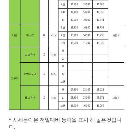
4전
15,500
15,500
15,500
4후
14,100
14,000
14,050
상
12,500
10,000
11,941
3입
18,900
16,600
18,736
메론
머스크
8
박스
4입
15,900
14,100
15,736
보합세
5입
14,500
11,200
14,029
특
밤고구마
10
박스
상
특
호박고구마
10
박스
상
고구마
보통
특
27,500
23,100
25,025
꿀고구마
10
박스
상
25,900
23,000
25,671
보합세
보통
16,000
16,000
16,000
* 시세등락은 전일대비 등락을 표시 해 놓은것입니
다.