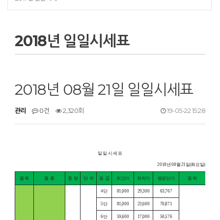
2018년 일일시세표
2018년 08월 21일 일일시세표
관리
0건
2,320회
19-05-22 15:28
일 일 시 세 표
2018년 08월 21일(화요일)
품 목
품
종
중
량
단
위
등
급
최고가
최저가
평균단가
등 락
4단
81,000
29,300
63,767
5단
81,000
23,600
70,871
6단
59,600
17,000
50,576