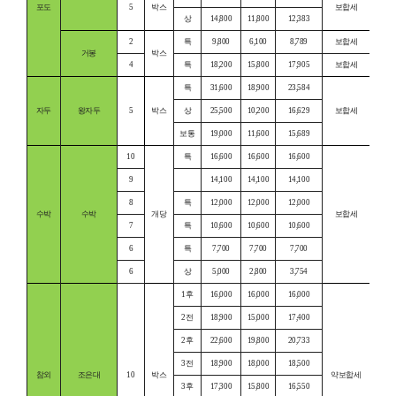
포도
5
박스
보합세
상
14,800
11,800
12,383
2
특
9,800
6,100
8,789
보합세
거봉
박스
4
특
18,200
15,800
17,905
보합세
특
31,600
18,900
23,584
자두
왕자두
5
박스
상
25,500
10,200
16,629
보합세
보통
19,000
11,600
15,689
10
특
16,600
16,600
16,600
9
14,100
14,100
14,100
8
특
12,000
12,000
12,000
수박
수박
개당
보합세
7
특
10,600
10,600
10,600
6
특
7,700
7,700
7,700
6
상
5,000
2,800
3,754
1후
16,000
16,000
16,000
2전
18,900
15,000
17,400
2후
22,600
19,800
20,733
3전
18,900
18,000
18,500
참외
조은대
10
박스
약보합세
3후
17,300
15,800
16,550