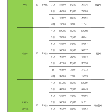
부사
20
P박스
7단
54,600
14,500
36,736
보합세
8단
45,000
13,000
29,000
상
43,800
11,600
20,665
보통
19,900
3,600
11,341
4단
136,000
63,300
100,939
5단
76,000
36,500
63,241
6단
64,900
34,000
59,567
7단
56,900
24,500
50,617
아오리
20
P박스
내림세
8단
46,900
28,900
42,154
9단
42,300
18,500
37,858
66,800
2,500
37,072
상
보통
35,600
2,000
15,879
4단
137,000
99,800
109,194
5단
68,000
56,900
64,443
6단
63,500
44,000
60,966
시나노
7단
56,300
45,000
51,011
20
P박스
약보합세
스위트
8단
46,000
33,000
42,663