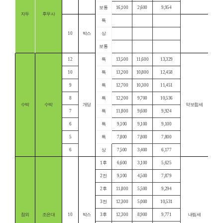
보통
16,100
2,600
9,954
자두
후무사
특
10
박스
상
보통
12
특
13,500
11,600
13,329
10
특
13,200
10,800
12,458
9
특
12,700
10,300
11,451
8
특
12,200
9,700
10,536
수박
수박
개당
약보합세
7
특
11,800
9,600
9,924
6
특
9,100
9,100
9,100
5
특
7,800
7,800
7,800
6
상
7,500
3,400
6,177
1후
6,600
3,100
5,625
2전
9,100
4,500
7,879
2후
11,800
5,500
9,294
3전
12,300
5,000
10,531
참외
조은대
10
박스
3후
12,300
8,900
9,771
내림세