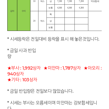
10
박스
상
7,200
7,200
7,200
약보합세
보통
4,300
4,300
4,300
감자
수미
특
20
박스
상
보통
* 시세등락은 전일대비 등락을 표시 해 놓은것입니다.
* 금일 사과 반입
량
★부사 : 1,992상자
★미안마 : 1,787상자
★아오리 :
940상자
★기타 : 103상자
* 금일 반입량은 전일보다 많았습니다.
* 시세는 부사는 오름세이며 미안마는 강보합세입니
다.