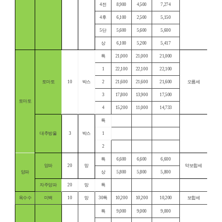
4전
8,900
4,500
7,274
4후
6,100
2,500
5,150
5단
5,600
5,600
5,600
상
6,100
5,200
5,417
특
21,000
21,000
21,000
1
22,100
22,100
22,100
토마토
10
박스
2
21,600
21,600
21,600
오름세
3
17,800
13,900
17,500
토마토
4
15,200
11,000
14,733
특
대추방울
3
박스
1
2
특
6,600
6,600
6,600
양파
20
망
약보합세
양파
상
5,800
5,800
5,800
자주양파
20
망
특
옥수수
미백
10
망
30특
10,200
10,200
10,200
보합세
특
9,000
9,000
9,000