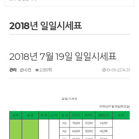
2018년 일일시세표
2018년 7월 19일 일일시세표
관리
0건
2,557회
19-05-22 14:31
일 일 시 세 표
2018년 07월 19일(목요일)
품 목
품
종
중
량
단
위
등
급
최고가
최저가
평균단가
등 락
3단
78,000
23,300
54,992
4단
64,000
18,900
46,398