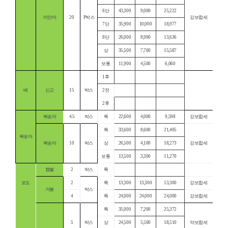
6단
43,300
9,000
25,222
미안마
20
P박스
강보합세
7단
35,900
10,000
18,977
8단
26,000
8,900
13,636
상
35,500
7,700
15,587
보통
11,900
4,500
6,060
1후
배
신고
15
박스
2전
2후
복숭아
4.5
박스
특
22,600
4,000
9,598
강보합세
특
33,600
8,600
21,405
복숭아
복숭아
10
박스
상
26,500
4,100
18,273
강보합세
보통
13,500
3,300
11,270
캠밸
2
박스
특
포도
2
특
13,300
13,300
13,300
강보합세
거봉
박스
4
특
24,000
24,000
24,000
강보합세
특
35,000
7,200
25,372
5
박스
상
24,500
5,500
18,510
약보합세