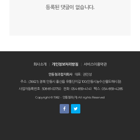
등록된 댓글이 없습니다.
회사소개
개인정보처리방침
서비스이용약관
안동청과합자회사
대표 : 권민성
주소 : (36621) 경북 안동시 풍산읍 유통단지길 100(안동시농수산물도매시장)
사업자등록번호 : 508-81-00750
전화 : 054-859-4141
팩스 : 054-859-4285
Copyright © 1982 - 안동청과(자) All rights Reserved