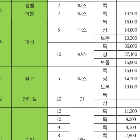
캠밸
2
박스
특
도
거봉
2
박스
특
10,500
특
16,000
5
박스
상
14,800
보통
13,300
두
대석
특
36,000
10
박스
상
27,100
보통
16,900
특
16,600
구
살구
5
박스
상
14,200
보통
10,000
특
실
청매실
10
망
상
12
특
11,000
10
특
9,000
9
특
8,500
8
특
7,800
박
수박
개당