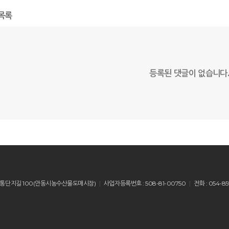
목록
등록된 댓글이 없습니다
산읍 유통단지길 100(안동시농수산물도매시장)
사업자등록번호 : 508-81-00750
전화 : 054-85