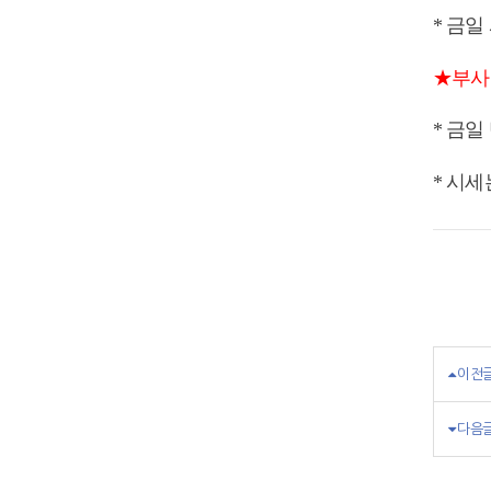
* 금일
★부사 
* 금
* 시
이전
다음