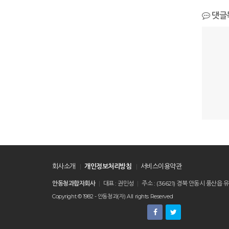
댓글
회사소개
개인정보처리방침
서비스이용약관
안동청과합자회사
대표 : 권민성
주소 : (36621) 경북 안동시 풍
Copyright © 1982 - 안동청과(자) All rights Reserved