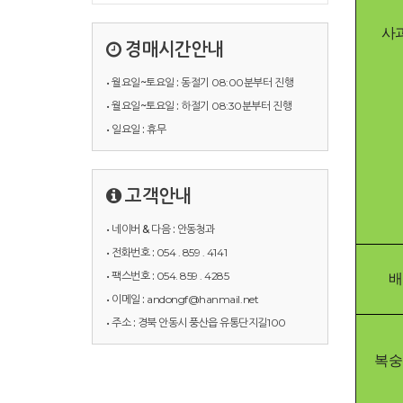
사
경매시간안내
• 월요일~토요일 :
동절기 08:00분부터 진행
• 월요일~토요일 :
하절기 08:30분부터 진행
• 일요일 :
휴무
고객안내
• 네이버 & 다음 :
안동청과
• 전화번호 :
054 . 859 . 4141
• 팩스번호 :
054. 859 . 4285
배
• 이메일 :
andongf@hanmail.net
• 주소 :
경북 안동시 풍산읍 유통단지길100
복숭