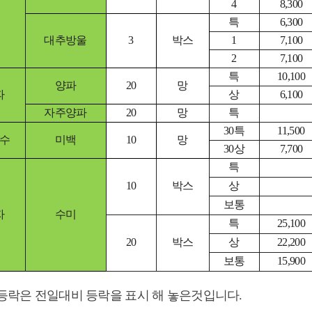
4
8,300
특
6,300
대추방울
3
박스
1
7,100
2
7,100
특
10,100
양파
20
망
파
상
6,100
자주양파
20
망
특
30특
11,500
수
미백
10
망
30상
7,700
특
10
박스
상
보통
자
수미
특
25,100
20
박스
상
22,200
보통
15,900
세등락은 전일대비 등락을 표시 해 놓은것입니다.