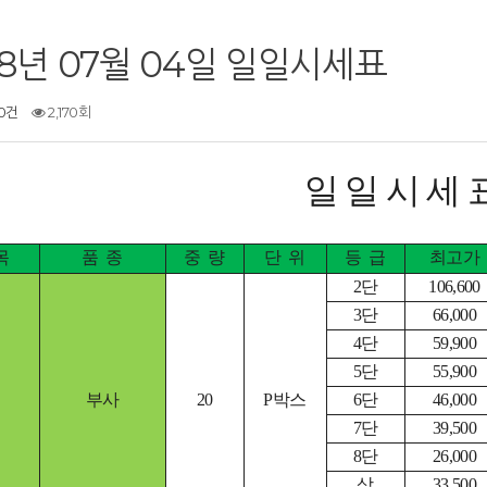
18년 07월 04일 일일시세표
0건
2,170회
일 일 시 세 
목
품
종
중
량
단
위
등
급
최고가
2단
106,600
3단
66,000
4단
59,900
5단
55,900
부사
20
P박스
6단
46,000
7단
39,500
8단
26,000
상
33,500