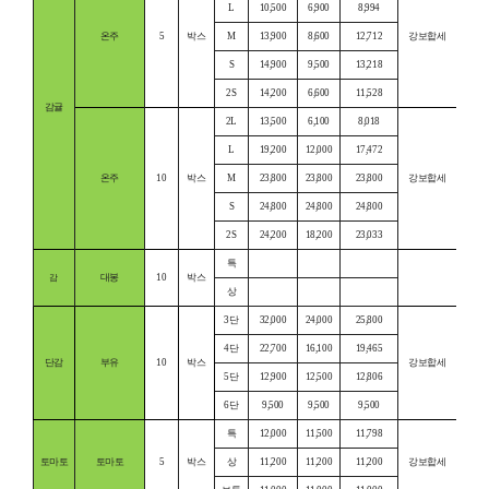
L
10,500
6,900
8,994
온주
5
박스
M
13,900
8,600
12,712
강보합세
S
14,900
9,500
13,218
2S
14,200
6,600
11,528
감귤
2L
13,500
6,100
8,018
L
19,200
12,000
17,472
온주
10
박스
M
23,800
23,800
23,800
강보합세
S
24,800
24,800
24,800
2S
24,200
18,200
23,033
특
대봉
10
박스
감
상
3단
32,000
24,000
25,800
4단
22,700
16,100
19,465
단감
부유
10
박스
강보합세
5단
12,900
12,500
12,806
6단
9,500
9,500
9,500
특
12,000
11,500
11,798
토마토
토마토
5
박스
상
11,200
11,200
11,200
강보합세