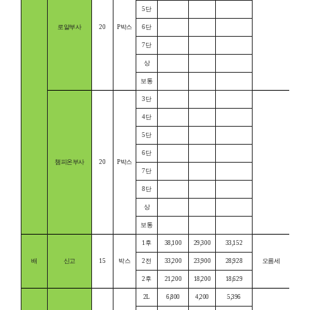
5단
로얄부사
20
P박스
6단
7단
상
보통
3단
4단
5단
6단
챔피온부사
20
P박스
7단
8단
상
보통
1후
38,100
29,300
33,152
배
신고
15
박스
2전
33,200
23,900
28,928
오름세
2후
21,200
18,200
18,629
2L
6,800
4,200
5,396