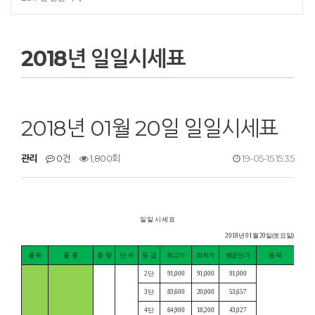
2018년 일일시세표
2018년 01월 20일 일일시세표
관리
0건
1,800회
19-05-15 15:35
일 일 시 세 표
2018년 01월 20일(토요일)
품 목
품
종
중
량
단
위
등
급
최고가
최저가
평균단가
등 락
2단
91,000
91,000
91,000
3단
83,600
20,000
53,657
4단
64,900
18,200
43,027