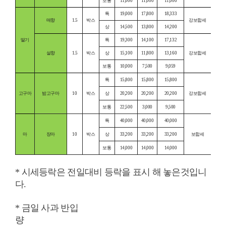
보통
11,000
11,000
11,000
특
19,000
17,800
18,333
매향
1.5
박스
강보합세
상
14,500
13,800
14,200
딸기
특
19,300
14,100
17,132
설향
1.5
박스
상
15,100
11,800
13,160
강보합세
보통
10,000
7,500
9,059
특
15,800
15,800
15,800
고구마
밤고구마
10
박스
상
20,200
20,200
20,200
강보합세
보통
22,500
3,000
9,500
특
40,000
40,000
40,000
마
장마
10
박스
상
33,200
33,200
33,200
보합세
보통
14,000
14,000
14,000
* 시세등락은 전일대비 등락을 표시 해 놓은것입니
다.
* 금일 사과 반입
량