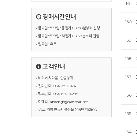
161
경매시간안내
160
• 월요일~토요일 :
동절기 08:00분부터 진행
• 월요일~토요일 :
하절기 08:30분부터 진행
159
• 일요일 :
휴무
158
고객안내
157
• 네이버 & 다음 :
안동청과
• 전화번호 :
054 . 859 . 4141
• 팩스번호 :
054. 859 . 4285
156
• 이메일 :
andongf@hanmail.net
• 주소 :
경북 안동시 풍산읍 유통단지길100
155
154