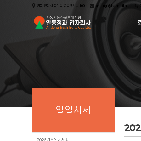
경북 안동시 풍산읍 유통단지길 100
andongf@hanmail.net
0
일일시세
20
2026년 일일시세표