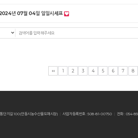
2024년 07월 04일 일일시세표
다음
맨끝
1
2
3
4
5
6
7
8
산읍 유통단지길 100(안동시농수산물도매시장)
사업자등록번호 : 508-81-00750
전화 : 054-85