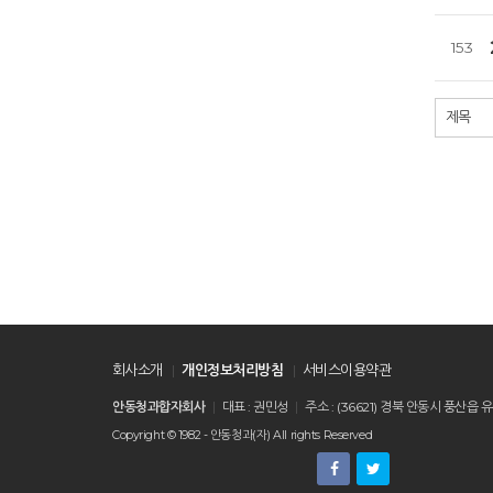
153
처음
회사소개
개인정보처리방침
서비스이용약관
안동청과합자회사
대표 : 권민성
주소 : (36621) 경북 안동시 풍
Copyright © 1982 - 안동청과(자) All rights Reserved