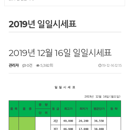
2019년 일일시세표
2019년 12월 16일 일일시세표
관리자
0건
5,382회
19-12-16 12:15
일 일 시 세 표
2019년 12월 16일(월요일)
중 량
품 목
품 종
등 급
최고가
최저가
평균단가
등 락
단 위
2단
49,000
20,200
36,550
3단
46,900
17,000
38,069