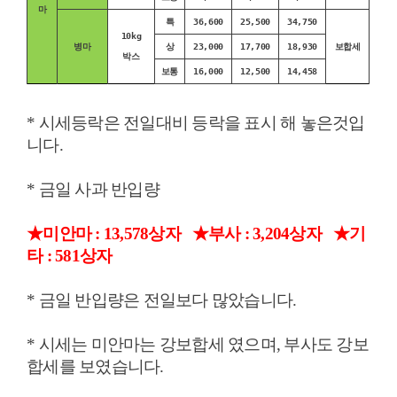
마
특
36,600
25,500
34,750
10kg
병마
상
23,000
17,700
18,930
보합세
박스
보통
16,000
12,500
14,458
* 시세등락은 전일대비 등락을 표시 해 놓은것입
니다.
* 금일 사과 반입량
★미안마 : 13,578상자
★부사 : 3,204상자
★기
타 : 581상자
* 금일 반입량은 전일보다 많았습니다.
* 시세는 미안마는 강보합세 였으며, 부사도 강보
합세를 보였습니다.