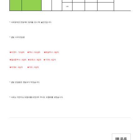
보통
* 시세등락은 전일대비 등락을 표시 해 놓은것입니다.
* 금일 사과 반입량
★미안마 : 713상자
★부사 : 521상자 ★로얄부사 : 0상자
★챔피온부사 : 0상자
★피덱스 : 0상자
★기꾸8 : 0상자
★미야비 : 0상자 ★기타 : 0상자
* 금일 반입량은 전일보다 적었습니다.
* 시세는 미안마는 보합세를 보였으며 부사도 보합세를 보였습니다.
목록