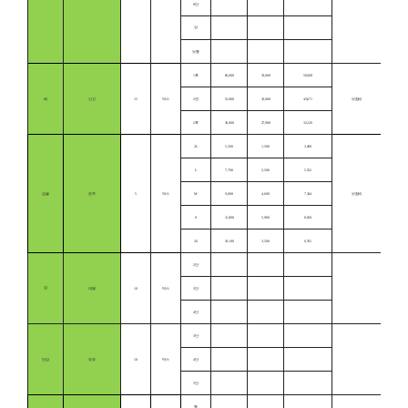
8단
상
보통
1후
66,000
33,000
50,368
배
신고
15
박스
2전
51,000
32,000
43,671
보합세
2후
36,000
27,900
32,126
2L
5,500
1,500
3,409
L
7,700
2,500
5,552
감귤
온주
5
박스
M
9,800
4,600
7,344
보합세
S
11,800
5,900
8,018
2S
10,100
3,500
6,765
2단
감
대봉
10
박스
3단
4단
3단
단감
부유
10
박스
4단
5단
특