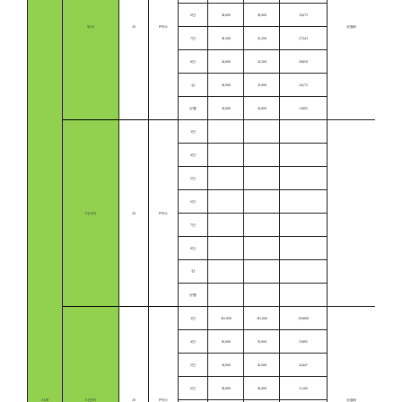
6단
38,800
30,000
33,673
부사
20
P박스
보합세
7단
30,300
25,200
27,343
8단
24,800
14,500
20,050
상
43,900
12,000
24,172
보통
18,000
10,000
13,095
3단
4단
5단
6단
미시마
20
P박스
7단
8단
상
보통
3단
103,000
103,000
103,000
4단
65,000
35,000
53,995
5단
54,000
26,600
42,447
6단
38,800
20,000
31,106
사과
미안마
20
P박스
보합세