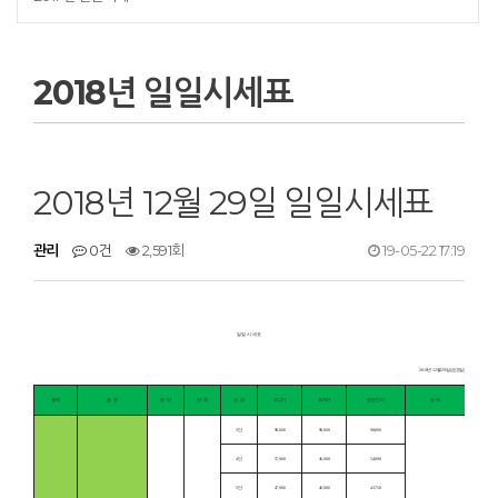
2018년 일일시세표
2018년 12월 29일 일일시세표
관리
0건
2,591회
19-05-22 17:19
일 일 시 세 표
2018년 12월 29일(금요일)
품 목
품
종
중
량
단
위
등
급
최고가
최저가
평균단가
등 락
3단
98,000
98,000
98,000
4단
57,900
46,000
54,090
5단
47,900
40,000
43,758