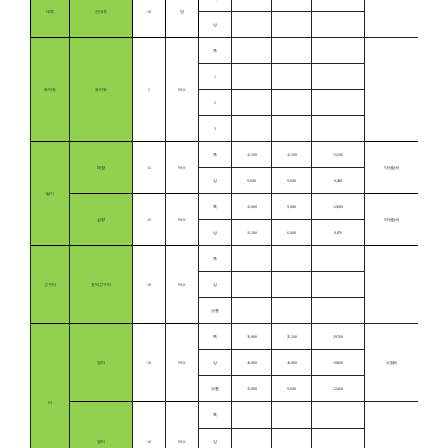
대추
건대추
10
망
상
특
1
토마토
토마토
5
박스
2
3
특
15,500
15,500
15,500
매향
1.5
박스
약보합세
상
9,000
9,000
9,000
딸기
특
15,800
9,000
12,889
설향
1.5
박스
약보합세
상
11,200
6,000
8,870
특
고구마
호박고구마
10
박스
상
보통
특
33,900
25,500
29,700
장마
10
박스
상
18,800
18,800
18,800
보합세
보통
15,800
9,000
12,400
마
특
병마
10
박스
상