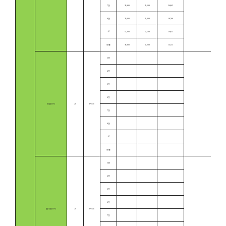
7단
32,900
15,600
24,965
8단
25,800
15,000
19,788
상
52,200
12,500
26,033
보통
18,900
11,200
14,153
3단
4단
5단
6단
로얄부사
20
P박스
7단
8단
상
보통
3단
4단
5단
6단
챔피온부사
20
P박스
7단