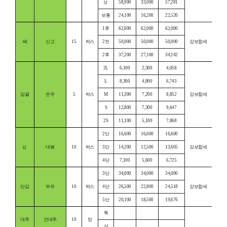
58,900
33,000
57,281
상
보통
24,100
16,200
22,520
1후
62,000
62,000
62,000
배
신고
15
박스
2전
50,000
50,000
50,000
강보합세
2후
37,200
27,100
34,142
2L
6,100
2,300
4,058
L
8,300
4,800
6,743
감귤
온주
5
박스
M
11,300
7,200
8,852
강보합세
S
12,800
7,300
9,647
2S
11,100
5,100
7,868
2단
16,600
16,600
16,600
대봉
10
박스
3단
14,200
12,500
13,605
강보합세
감
4단
7,100
5,600
6,725
3단
34,000
34,000
34,000
단감
부유
10
박스
4단
26,500
22,800
24,518
강보합세
5단
20,100
18,500
19,676
특
대추
건대추
10
망
상