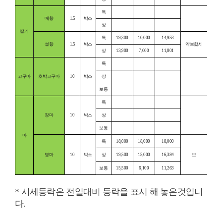
특
매향
1.5
박스
상
딸기
특
19,300
10,000
14,953
설향
1.5
박스
약보합세
상
13,900
7,000
11,801
특
고구마
호박고구마
10
박스
상
보통
특
장마
10
박스
상
보통
마
특
18,000
18,000
18,000
병마
10
박스
상
19,500
15,000
16,384
보
보통
15,500
6,100
11,263
* 시세등락은 전일대비 등락을 표시 해 놓은것입니
다.