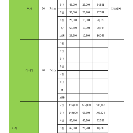
6단
46,000
25,000
34,881
부사
20
P박스
강보합세
7단
39,000
20,200
27,781
8단
28,000
15,000
20,376
상
63,300
13,000
29,947
보통
26,200
12,800
16,269
3단
4단
5단
6단
미시마
20
P박스
7단
8단
상
보통
2단
196,800
125,000
138,467
3단
149,000
69,800
106,924
4단
80,400
40,200
62,388
사과
5단
67,900
28,700
48,736