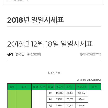
2018년 일일시세표
2018년 12월 18일 일일시세표
관리
0건
2,592회
19-05-22 17:15
일 일 시 세 표
2018년 12월 18일(화요일)
품 목
품
종
중
량
단
위
등
급
최고가
최저가
평균단가
등 락
3단
145,800
86,900
109,182
4단
78,000
33,200
57,461
5단
59,800
27,000
42,590