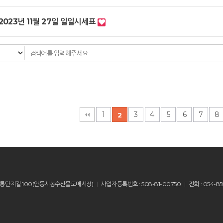
2023년 11월 27일 일일시세표
다음
맨끝
1
3
4
5
6
7
8
2
산읍 유통단지길 100(안동시농수산물도매시장)
사업자등록번호 : 508-81-00750
전화 : 054-85