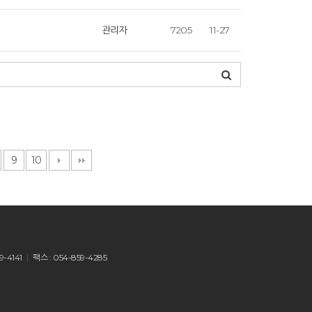
관리자
7205
11-27
9
10
9-4141
팩스 : 054-859-4285