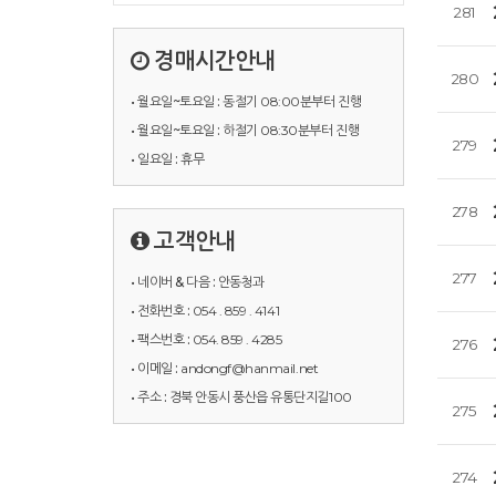
281
경매시간안내
280
• 월요일~토요일 :
동절기 08:00분부터 진행
• 월요일~토요일 :
하절기 08:30분부터 진행
279
• 일요일 :
휴무
278
고객안내
277
• 네이버 & 다음 :
안동청과
• 전화번호 :
054 . 859 . 4141
• 팩스번호 :
054. 859 . 4285
276
• 이메일 :
andongf@hanmail.net
• 주소 :
경북 안동시 풍산읍 유통단지길100
275
274