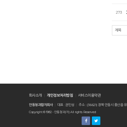
273
처음
회사소개
개인정보처리방침
서비스이용약관
안동청과합자회사
대표 : 권민성
주소 : (36621) 경북 안동시 풍
Copyright © 1982 - 안동청과(자) All rights Reserved