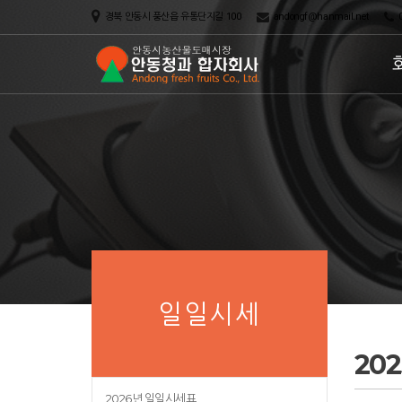
경북 안동시 풍산읍 유통단지길 100
andongf@hanmail.net
0
일일시세
20
2026년 일일시세표