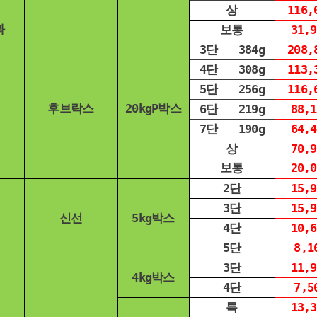
상
116,
과
보통
31,9
3단
384g
208,
4단
308g
113,
5단
256g
116,
후브락스
20kgP박스
6단
219g
88,1
7단
190g
64,4
상
70,9
보통
20,0
2단
15,9
3단
15,9
신선
5kg박스
4단
10,6
5단
8,1
3단
11,9
4kg박스
4단
7,5
특
13,3