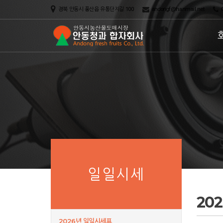
경북 안동시 풍산읍 유통단지길 100
andongf@hanmail.net
0
일일시세
20
2026년 일일시세표