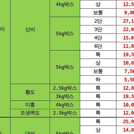
4kg박스
상
12,5
보통
9,8
2단
27,1
아
신비
3단
22,0
5kg박스
4단
15,6
6단
11,8
특
19,3
상
10,8
5kg박스
보통
7,5
하
5,5
2.5kg박스
특
12,8
황도
3kg박스
특
19,3
미홍
4kg박스
특
10,0
조생백도
2.5kg박스
특
12,0
특
25,9
상
14,8
두
대석
5kg박스