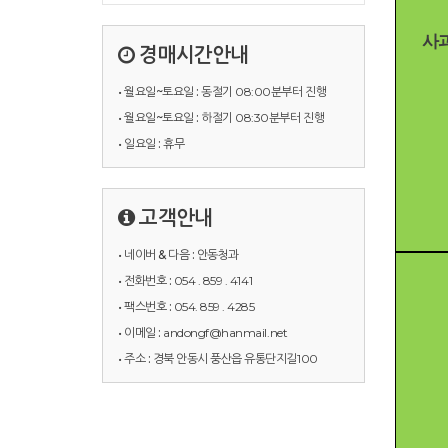
사
경매시간안내
• 월요일~토요일 :
동절기 08:00분부터 진행
• 월요일~토요일 :
하절기 08:30분부터 진행
• 일요일 :
휴무
고객안내
• 네이버 & 다음 :
안동청과
• 전화번호 :
054 . 859 . 4141
• 팩스번호 :
054. 859 . 4285
• 이메일 :
andongf@hanmail.net
• 주소 :
경북 안동시 풍산읍 유통단지길100