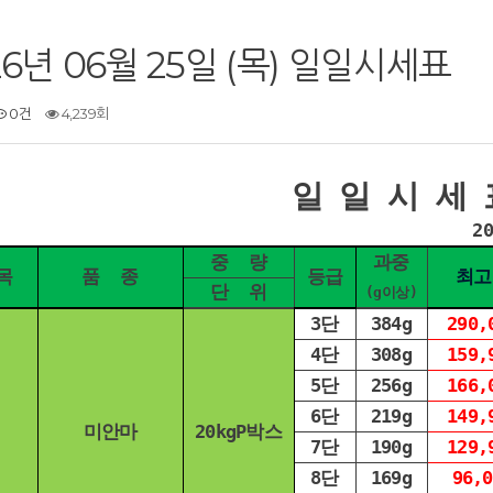
26년 06월 25일 (목) 일일시세표
0건
4,239회
일 일 시 세 
2
중 량
과중
목
품 종
등급
최고
단 위
(g이상)
3단
384g
290,
4단
308g
159,
5단
256g
166,
6단
219g
149,
미안마
20kgP박스
7단
190g
129,
8단
169g
96,0