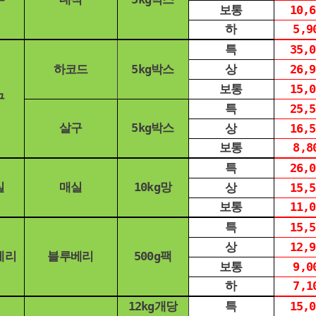
보통
10,6
하
5,9
특
35,0
하코드
5kg박스
상
26,9
보통
15,0
구
특
25,5
살구
5kg박스
상
16,5
보통
8,8
특
26,0
실
매실
10kg망
상
15,5
보통
11,0
특
15,5
상
12,9
베리
블루베리
500g팩
보통
9,0
하
7,1
12kg개당
특
15,0