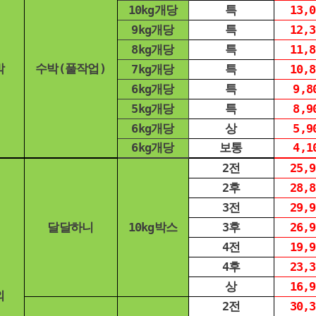
10kg개당
특
13,0
9kg개당
특
12,3
8kg개당
특
11,8
박
수박(풀작업)
7kg개당
특
10,8
6kg개당
특
9,8
5kg개당
특
8,9
6kg개당
상
5,9
6kg개당
보통
4,1
2전
25,9
2후
28,8
3전
29,9
달달하니
10kg박스
3후
26,9
4전
19,9
4후
23,3
상
16,9
외
2전
30,3