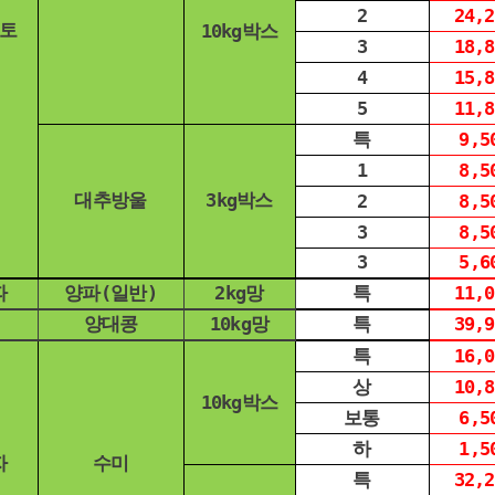
2
24,2
토
10kg박스
3
18,8
4
15,8
5
11,8
특
9,5
1
8,5
대추방울
3kg박스
2
8,5
3
8,5
3
5,6
파
양파(일반)
2kg망
특
11,0
양대콩
10kg망
특
39,9
특
16,0
상
10,8
10kg박스
보통
6,5
하
1,5
자
수미
특
32,2