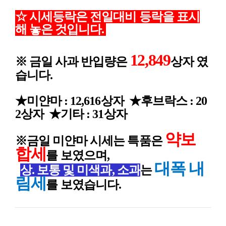
☆ 시세등락은 전일대비 등락을 표시
해 놓은 것입니다
.
12,849
※ 금일 사과 반입량은
상
자
였
습니다.
★미얀
마 : 12,616
상자 ★후브락스 : 20
2상자 ★기타 : 31상자
약보
※금일 미얀마
시세는 특품은
합
세
를 보였으며,
대폭 내
상. 보통 및 미색과, 소과
는
림세
를 보였
습니다.