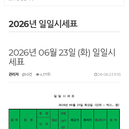
2026년 일일시세표
2026년 06월 23일 (화) 일일시
세표
관리자
0건
4,171회
26-06-23 11:55
일 일 시 세 표
2026년 06월 23일 화요일 (단위 : 박스, 원)
중 량
과중
품 목
품 종
등급
최고가
최저가
평균단가
등 락
(g이
단 위
상)