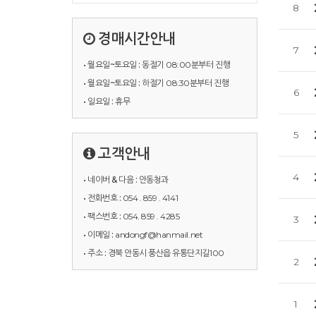
8
경매시간안내
7
• 월요일~토요일 :
동절기 08:00분부터 진행
• 월요일~토요일 :
하절기 08:30분부터 진행
6
• 일요일 :
휴무
5
고객안내
4
• 네이버 & 다음 :
안동청과
• 전화번호 :
054 . 859 . 4141
• 팩스번호 :
054. 859 . 4285
3
• 이메일 :
andongf@hanmail.net
• 주소 :
경북 안동시 풍산읍 유통단지길100
2
1