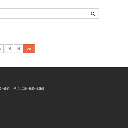
7
18
19
20
9-4141
팩스 : 054-859-4285