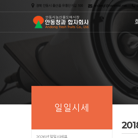
경북 안동시 풍산읍 유통단지길 100
andongf@hanmail.net
0
일일시세
20
2026년 일일시세표