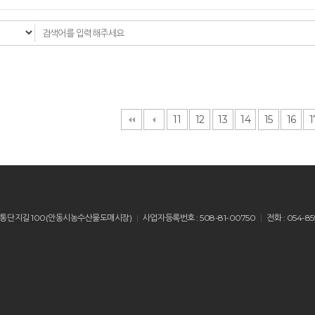
11
12
13
14
15
16
1
산읍 유통단지길 100(안동시농수산물도매시장)
사업자등록번호 : 508-81-00750
전화 : 054-85