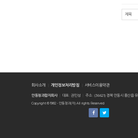
처음
이전
회사소개
개인정보처리방침
서비스이용약관
안동청과합자회사
대표 : 권민성
주소 : (36621) 경북 안동시 풍
Copyright © 1982 - 안동청과(자) All rights Reserved